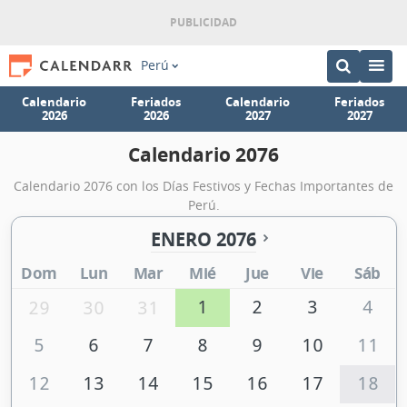
Perú
Calendario
Feriados
Calendario
Feriados
2026
2026
2027
2027
Calendario 2076
Calendario 2076 con los Días Festivos y Fechas Importantes de
Perú.
ENERO 2076
Dom
Lun
Mar
Mié
Jue
Vie
Sáb
1
2
3
4
29
30
31
5
6
7
8
9
10
11
12
13
14
15
16
17
18