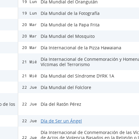
Día Mundial del Orangután
19 Lun
Día Mundial de la Fotografía
19 Lun
Día Mundial de la Papa Frita
20 Mar
Día Mundial del Mosquito
20 Mar
Día Internacional de la Pizza Hawaiana
20 Mar
Día Internacional de Conmemoración y Homena
21 Mié
Víctimas del Terrorismo
Día Mundial del Síndrome DYRK 1A
21 Mié
Día Mundial del Folclore
22 Jue
o de los
Día del Ratón Pérez
22 Jue
Día de Ser un Ángel
22 Jue
Día Internacional de Conmemoración de las Ví
de Actos de Violencia Basados en la Religión o 
22 Jue