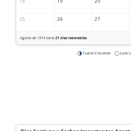
18
19
20
25
26
27
Agosto de 1974 tiene
21 días laborables
.
Cuarto Creciente
Luna L