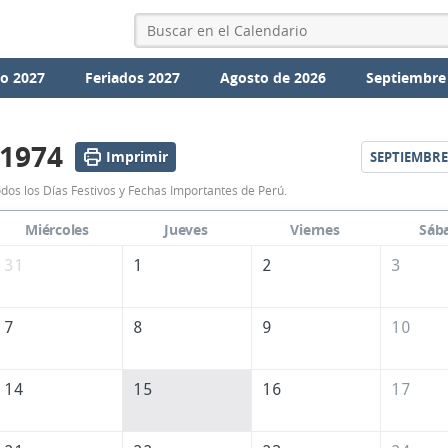
io 2027
Feriados 2027
Agosto de 2026
Septiembre
 1974
Imprimir
SEPTIEMBRE
Calendario
dos los Días Festivos y Fechas Importantes de Perú.
Agosto
Miércoles
Jueves
Viernes
Sáb
1974
31
1
2
3
de
Perú
7
8
9
10
14
15
16
17