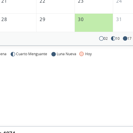
21
22
23
24
28
29
30
31
02
10
17
lena
Cuarto Menguante
Luna Nueva
Hoy