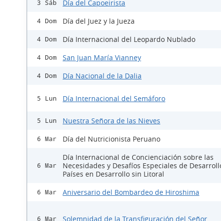
Día del Capoeirista
3 Sáb
Día del Juez y la Jueza
4 Dom
Día Internacional del Leopardo Nublado
4 Dom
San Juan María Vianney
4 Dom
Día Nacional de la Dalia
4 Dom
Día Internacional del Semáforo
5 Lun
Nuestra Señora de las Nieves
5 Lun
Día del Nutricionista Peruano
6 Mar
Día Internacional de Concienciación sobre las
Necesidades y Desafíos Especiales de Desarroll
6 Mar
Países en Desarrollo sin Litoral
Aniversario del Bombardeo de Hiroshima
6 Mar
Solemnidad de la Transfiguración del Señor
6 Mar