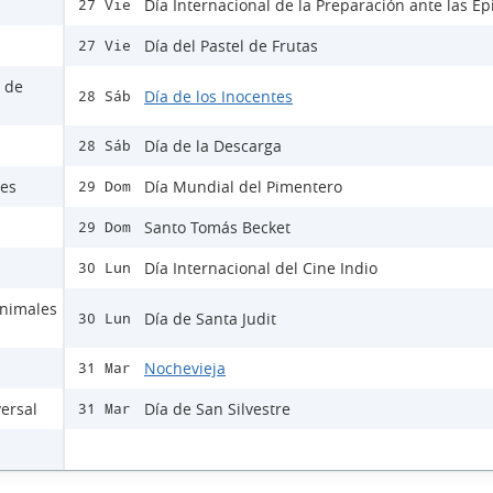
Día Internacional de la Preparación ante las E
27 Vie
Día del Pastel de Frutas
27 Vie
s de
Día de los Inocentes
28 Sáb
Día de la Descarga
28 Sáb
les
Día Mundial del Pimentero
29 Dom
Santo Tomás Becket
29 Dom
Día Internacional del Cine Indio
30 Lun
Animales
Día de Santa Judit
30 Lun
Nochevieja
31 Mar
versal
Día de San Silvestre
31 Mar