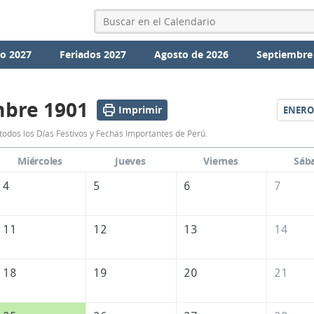
io 2027
Feriados 2027
Agosto de 2026
Septiembre
mbre 1901
Imprimir
ENERO
Calendario
odos los Días Festivos y Fechas Importantes de Perú.
Diciembre
Miércoles
Jueves
Viernes
Sáb
1901
4
5
6
7
de
Perú
11
12
13
14
18
19
20
21