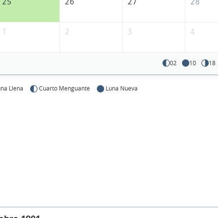
25
26
27
28
1
2
3
4
02
10
18
na Llena
Cuarto Menguante
Luna Nueva