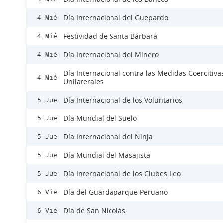
Día Internacional del Guepardo
4 Mié
Festividad de Santa Bárbara
4 Mié
Día Internacional del Minero
4 Mié
Día Internacional contra las Medidas Coercitiva
4 Mié
Unilaterales
Día Internacional de los Voluntarios
5 Jue
Día Mundial del Suelo
5 Jue
Día Internacional del Ninja
5 Jue
Día Mundial del Masajista
5 Jue
Día Internacional de los Clubes Leo
5 Jue
Día del Guardaparque Peruano
6 Vie
Día de San Nicolás
6 Vie