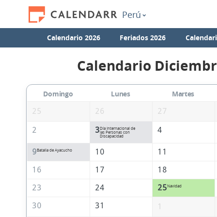
Perú
Calendario 2026
Feriados 2026
Calendar
Calendario Diciembr
Domingo
Lunes
Martes
25
26
27
2
3
4
Día Internacional de
las Personas con
Discapacidad
9
10
11
Batalla de Ayacucho
16
17
18
23
24
25
Navidad
30
31
1