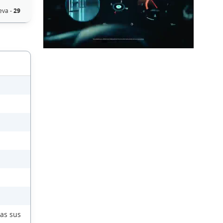
eva -
29
das sus