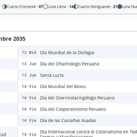
Cuarto Creciente -
07
Luna Llena -
14
Cuarto Menguante -
21
Luna Nu
mbre 2035
Día Mundial de la Disfagia
12 Mié
Día del Oftalmólogo Peruano
13 Jue
Santa Lucía
13 Jue
Día Mundial del Mono
14 Vie
Día del Otorrinolaringólogo Peruano
14 Vie
Día del Cooperativismo Peruano
14 Vie
Día de las Castañas Asadas
14 Vie
Día Internacional contra el Colonialismo en To
itud
14 Vie
Formas y Manifestaciones