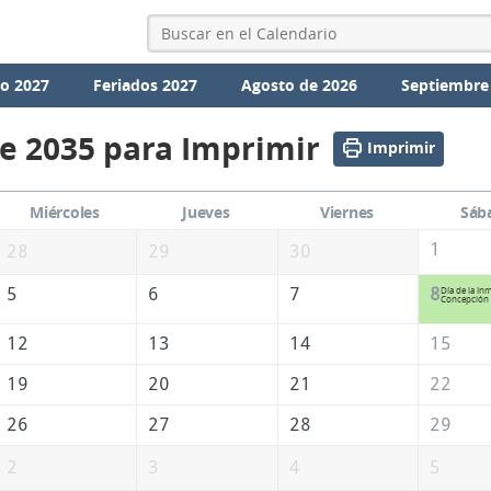
io 2027
Feriados 2027
Agosto de 2026
Septiembre
e 2035 para Imprimir
Imprimir
Miércoles
Jueves
Viernes
Sáb
1
28
29
30
5
6
7
8
Día de la In
Concepción
12
13
14
15
19
20
21
22
26
27
28
29
2
3
4
5