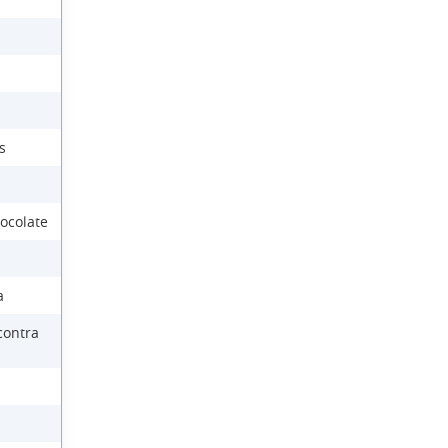
s
ocolate
a
contra