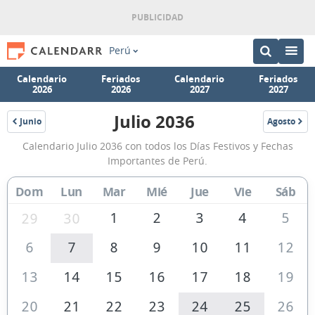
Perú
Calendario
Feriados
Calendario
Feriados
2026
2026
2027
2027
Julio 2036
Junio
Agosto
2036
2036
Calendario
Calendario Julio 2036 con todos los Días Festivos y Fechas
Julio
Importantes de Perú.
2036
Dom
Lun
Mar
Mié
Jue
Vie
Sáb
de
Perú
1
2
3
4
5
29
30
6
7
8
9
10
11
12
13
14
15
16
17
18
19
20
21
22
23
24
25
26