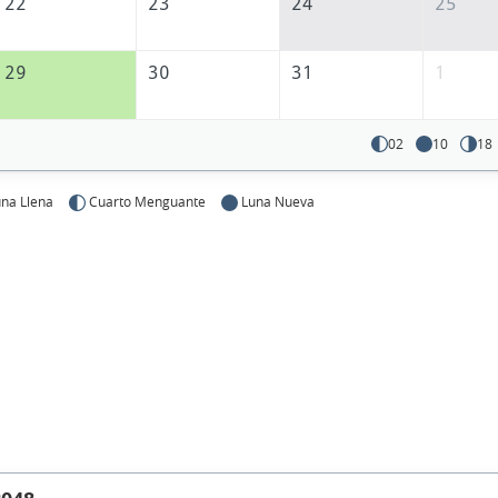
22
23
24
25
29
30
31
1
02
10
18
na Llena
Cuarto Menguante
Luna Nueva