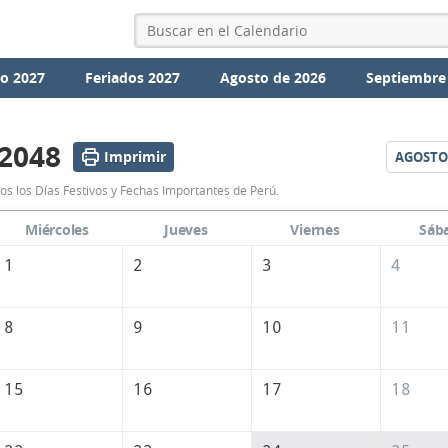
io 2027
Feriados 2027
Agosto de 2026
Septiembre
 2048
Imprimir
AGOSTO
Calendario
os los Días Festivos y Fechas Importantes de Perú.
Julio
Miércoles
Jueves
Viernes
Sáb
2048
1
2
3
4
de
Perú
8
9
10
11
15
16
17
18