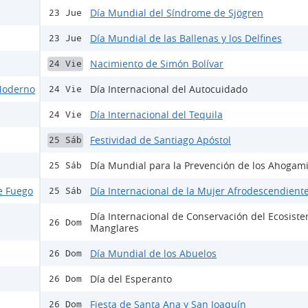
Día Mundial del Síndrome de Sjögren
23 Jue
Día Mundial de las Ballenas y los Delfines
23 Jue
Nacimiento de Simón Bolívar
24 Vie
 Moderno
Día Internacional del Autocuidado
24 Vie
Día Internacional del Tequila
24 Vie
Festividad de Santiago Apóstol
25 Sáb
Día Mundial para la Prevención de los Ahogam
25 Sáb
e Fuego
Día Internacional de la Mujer Afrodescendient
25 Sáb
Día Internacional de Conservación del Ecosist
26 Dom
Manglares
Día Mundial de los Abuelos
26 Dom
Día del Esperanto
26 Dom
Fiesta de Santa Ana y San Joaquín
26 Dom