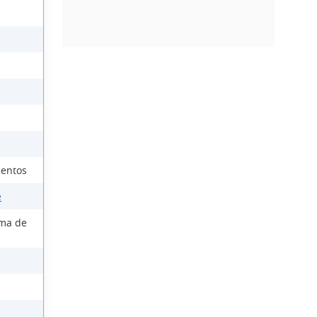
ientos
e
ema de