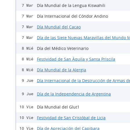
Día Mundial de la Lengua Kiswahili
7 Mar
Día Internacional del Cóndor Andino
7 Mar
Día Mundial del Cacao
7 Mar
Día de las Siete Nuevas Maravillas del Mundo
7 Mar
Día del Médico Veterinario
8 Mié
Festividad de San Áquila y Santa Priscila
8 Mié
Día Mundial de la Alergia
8 Mié
Día Internacional de la Destrucción de Armas d
9 Jue
Día de la Independencia de Argentina
9 Jue
Día Mundial del Glut1
10 Vie
Festividad de San Cristóbal de Licia
10 Vie
Día de Apreciación del Capibara
10 Vie