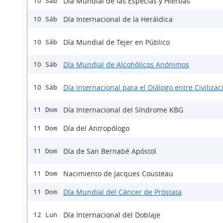
Día Mundial de las Especias y Hierbas
10 Sáb
Día Internacional de la Heráldica
10 Sáb
Día Mundial de Tejer en Público
10 Sáb
Día Mundial de Alcohólicos Anónimos
10 Sáb
Día Internacional para el Diálogo entre Civiliza
10 Sáb
Día Internacional del Síndrome KBG
11 Dom
Día del Antropólogo
11 Dom
Día de San Bernabé Apóstol
11 Dom
Nacimiento de Jacques Cousteau
11 Dom
Día Mundial del Cáncer de Próstata
11 Dom
Día Internacional del Doblaje
12 Lun