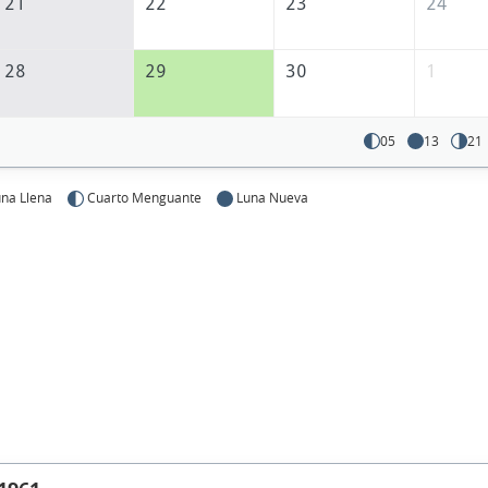
21
22
23
24
28
29
30
1
05
13
21
na Llena
Cuarto Menguante
Luna Nueva