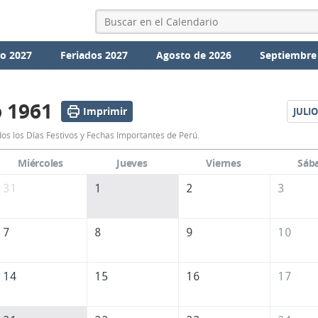
io 2027
Feriados 2027
Agosto de 2026
Septiembre
o 1961
Imprimir
JULIO
Calendario
os los Días Festivos y Fechas Importantes de Perú.
Junio
Miércoles
Jueves
Viernes
Sáb
1961
31
1
2
3
de
Perú
7
8
9
10
14
15
16
17