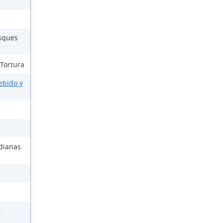
osques
 Tortura
ebido y
dianas
T