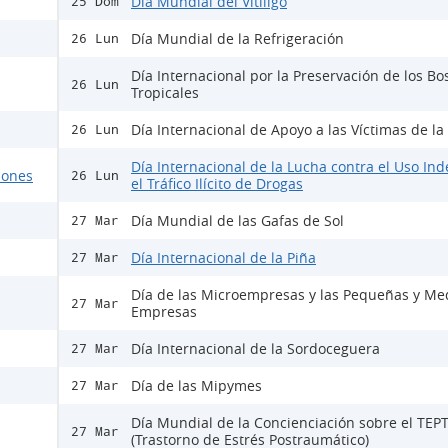
Día Mundial del Vitíligo
25 Dom
Día Mundial de la Refrigeración
26 Lun
Día Internacional por la Preservación de los B
26 Lun
Tropicales
Día Internacional de Apoyo a las Víctimas de la
26 Lun
Día Internacional de la Lucha contra el Uso Ind
ciones
26 Lun
el Tráfico Ilícito de Drogas
Día Mundial de las Gafas de Sol
27 Mar
Día Internacional de la Piña
27 Mar
Día de las Microempresas y las Pequeñas y Me
27 Mar
Empresas
Día Internacional de la Sordoceguera
27 Mar
Día de las Mipymes
27 Mar
Día Mundial de la Concienciación sobre el TEP
27 Mar
(Trastorno de Estrés Postraumático)