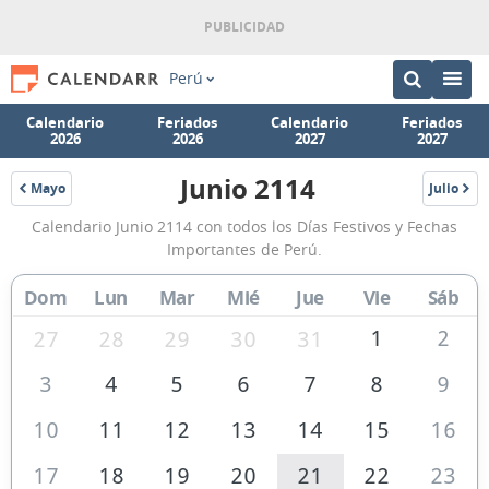
Perú
Calendario
Feriados
Calendario
Feriados
2026
2026
2027
2027
Junio 2114
Mayo
Julio
2114
2114
Calendario
Calendario Junio 2114 con todos los Días Festivos y Fechas
Junio
Importantes de Perú.
2114
Dom
Lun
Mar
Mié
Jue
Vie
Sáb
de
Perú
1
2
27
28
29
30
31
3
4
5
6
7
8
9
10
11
12
13
14
15
16
17
18
19
20
21
22
23