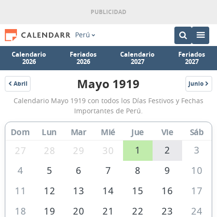
Perú
Calendario
Feriados
Calendario
Feriados
2026
2026
2027
2027
Mayo 1919
Abril
Junio
1919
1919
Calendario
Calendario Mayo 1919 con todos los Días Festivos y Fechas
Mayo
Importantes de Perú.
1919
Dom
Lun
Mar
Mié
Jue
Vie
Sáb
de
Perú
1
2
3
27
28
29
30
4
5
6
7
8
9
10
11
12
13
14
15
16
17
18
19
20
21
22
23
24