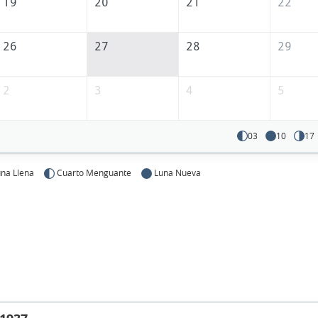
19
20
21
22
26
27
28
29
2
3
4
5
03
10
17
na Llena
Cuarto Menguante
Luna Nueva