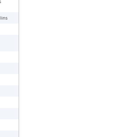
s
lins