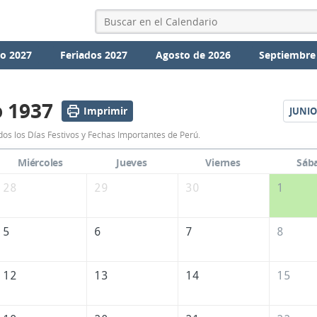
io 2027
Feriados 2027
Agosto de 2026
Septiembre
 1937
Imprimir
JUNIO
Calendario
os los Días Festivos y Fechas Importantes de Perú.
Mayo
Miércoles
Jueves
Viernes
Sáb
1937
28
29
30
1
de
Perú
5
6
7
8
12
13
14
15