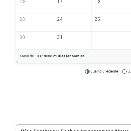
16
17
18
23
24
25
30
31
1
Mayo de 1937 tiene
21 días laborables
.
Cuarto Creciente
Lu