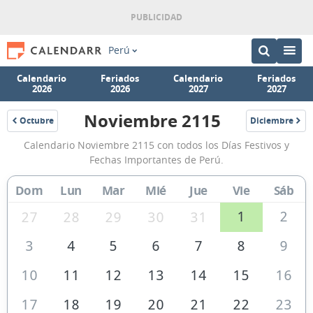
Perú
Calendario
Feriados
Calendario
Feriados
2026
2026
2027
2027
Noviembre 2115
Octubre
Diciembre
2115
2115
Calendario
Calendario Noviembre 2115 con todos los Días Festivos y
Noviembre
Fechas Importantes de Perú.
2115
Dom
Lun
Mar
Mié
Jue
Vie
Sáb
de
Perú
1
2
27
28
29
30
31
3
4
5
6
7
8
9
10
11
12
13
14
15
16
17
18
19
20
21
22
23