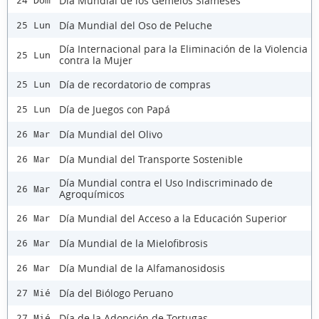
Día Mundial de los Gemelos Siameses
24 Dom
Día Mundial del Oso de Peluche
25 Lun
Día Internacional para la Eliminación de la Violencia
25 Lun
contra la Mujer
Día de recordatorio de compras
25 Lun
Día de Juegos con Papá
25 Lun
Día Mundial del Olivo
26 Mar
Día Mundial del Transporte Sostenible
26 Mar
Día Mundial contra el Uso Indiscriminado de
26 Mar
Agroquímicos
Día Mundial del Acceso a la Educación Superior
26 Mar
Día Mundial de la Mielofibrosis
26 Mar
Día Mundial de la Alfamanosidosis
26 Mar
Día del Biólogo Peruano
27 Mié
Día de la Adopción de Tortugas
27 Mié