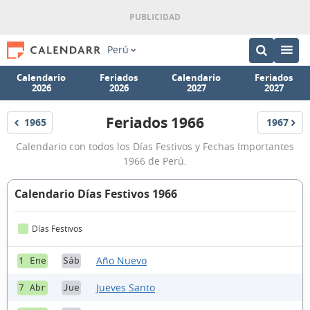
Perú
Calendario
Feriados
Calendario
Feriados
2026
2026
2027
2027
Feriados 1966
1965
1967
Feriados
Feriados
Feriados
Calendario con todos los Días Festivos y Fechas Importantes
1966
1966 de Perú.
Calendario Días Festivos 1966
Días Festivos
Año Nuevo
1 Ene
Sáb
Jueves Santo
7 Abr
Jue