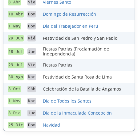
Viernes Santo
8 Abr
Vie
Domingo de Resurrección
10 Abr
Dom
Día del Trabajador en Perú
1 May
Dom
Festividad de San Pedro y San Pablo
29 Jun
Mié
Fiestas Patrias (Proclamación de
28 Jul
Jue
Independencia)
Fiestas Patrias
29 Jul
Vie
Festividad de Santa Rosa de Lima
30 Ago
Mar
Celebración de la Batalla de Angamos
8 Oct
Sáb
Día de Todos los Santos
1 Nov
Mar
Día de la Inmaculada Concepción
8 Dic
Jue
Navidad
25 Dic
Dom