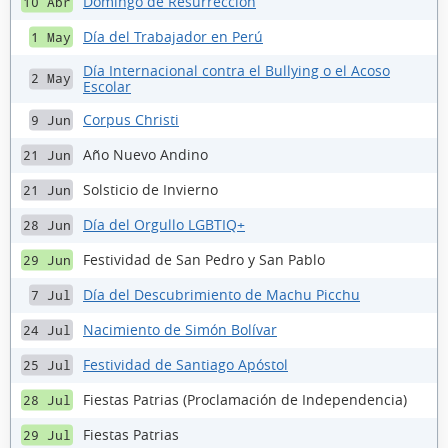
Domingo de Resurrección
10 Abr
Día del Trabajador en Perú
1 May
Día Internacional contra el Bullying o el Acoso
2 May
Escolar
Corpus Christi
9 Jun
Año Nuevo Andino
21 Jun
Solsticio de Invierno
21 Jun
Día del Orgullo LGBTIQ+
28 Jun
Festividad de San Pedro y San Pablo
29 Jun
Día del Descubrimiento de Machu Picchu
7 Jul
Nacimiento de Simón Bolívar
24 Jul
Festividad de Santiago Apóstol
25 Jul
Fiestas Patrias (Proclamación de Independencia)
28 Jul
Fiestas Patrias
29 Jul