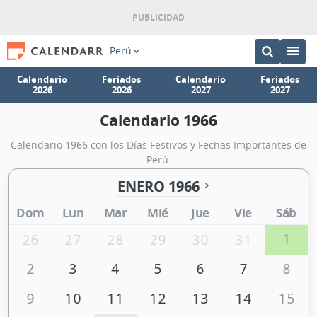
Perú
Calendario
Feriados
Calendario
Feriados
2026
2026
2027
2027
Calendario 1966
Calendario 1966 con los Días Festivos y Fechas Importantes de
Perú.
ENERO 1966
Dom
Lun
Mar
Mié
Jue
Vie
Sáb
1
26
27
28
29
30
31
2
3
4
5
6
7
8
9
10
11
12
13
14
15