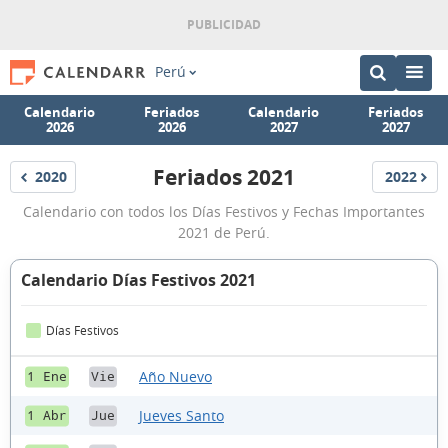
Perú
Calendario
Feriados
Calendario
Feriados
2026
2026
2027
2027
Feriados 2021
2020
2022
Feriados
Feriados
Feriados
Calendario con todos los Días Festivos y Fechas Importantes
2021
2021 de Perú.
Calendario Días Festivos 2021
Días Festivos
Año Nuevo
1 Ene
Vie
Jueves Santo
1 Abr
Jue