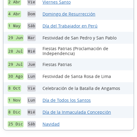
Viernes Santo
2 Abr
Vie
Domingo de Resurrección
4 Abr
Dom
Día del Trabajador en Perú
1 May
Sáb
Festividad de San Pedro y San Pablo
29 Jun
Mar
Fiestas Patrias (Proclamación de
28 Jul
Mié
Independencia)
Fiestas Patrias
29 Jul
Jue
Festividad de Santa Rosa de Lima
30 Ago
Lun
Celebración de la Batalla de Angamos
8 Oct
Vie
Día de Todos los Santos
1 Nov
Lun
Día de la Inmaculada Concepción
8 Dic
Mié
Navidad
25 Dic
Sáb