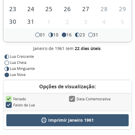
23
24
25
26
27
28
29
30
31
1
2
3
4
5
01
10
16
23
31
Janeiro de 1961 tem
22 dias úteis
.
Lua Crescente
Lua Cheia
Lua Minguante
Lua Nova
Opções de visualização:
Feriado
Data Comemorativa
Fases da Lua
Imprimir Janeiro 1961