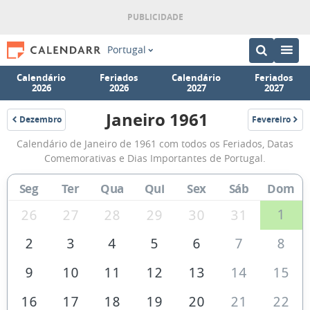
Portugal
Calendário
Feriados
Calendário
Feriados
2026
2026
2027
2027
Janeiro 1961
Dezembro
Fevereiro
1960
1961
Calendário
Calendário de Janeiro de 1961 com todos os Feriados, Datas
de
Comemorativas e Dias Importantes de Portugal.
Janeiro
Seg
Ter
Qua
Qui
Sex
Sáb
Dom
de
1961
1
26
27
28
29
30
31
2
3
4
5
6
7
8
9
10
11
12
13
14
15
16
17
18
19
20
21
22