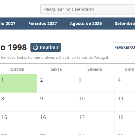
io 2027
Feriados 2027
Agosto de 2026
Setembro
ro 1998
Imprimir
FEVEREIRO
Calendário
 Feriados, Datas Comemorativas e Dias Importantes de Portugal.
de
Quinta
Sexta
Sábado
Dom
Janeiro
1
2
3
4
de
1998
8
9
10
11
15
16
17
18