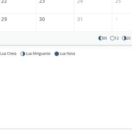
22
23
24
25
29
30
31
1
05
12
20
Lua Cheia
Lua Minguante
Lua Nova