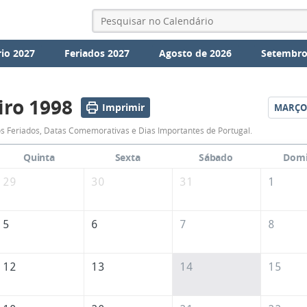
io 2027
Feriados 2027
Agosto de 2026
Setembro
iro 1998
Imprimir
MARÇO
Calendário
s Feriados, Datas Comemorativas e Dias Importantes de Portugal.
de
Quinta
Sexta
Sábado
Dom
Fevereiro
29
30
31
1
de
1998
5
6
7
8
12
13
14
15