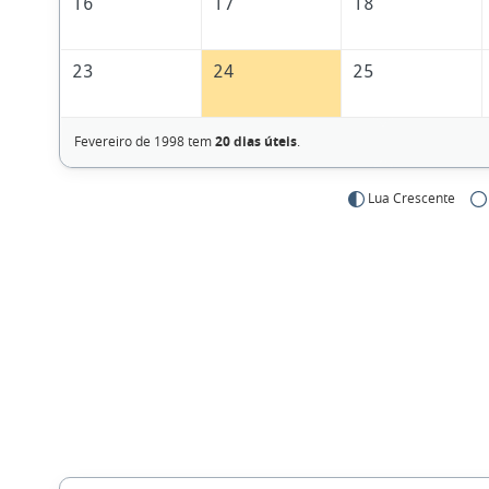
16
17
18
23
24
25
Fevereiro de 1998 tem
20 dias úteis
.
Lua Crescente