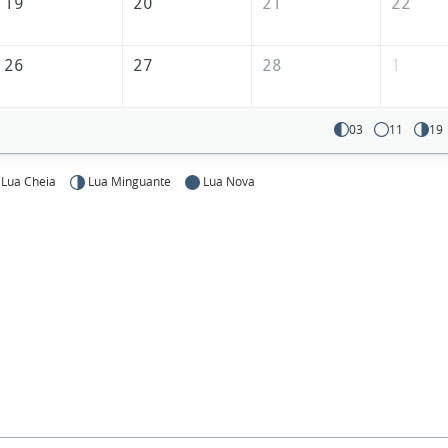
19
20
21
22
26
27
28
1
03
11
19
Lua Cheia
Lua Minguante
Lua Nova