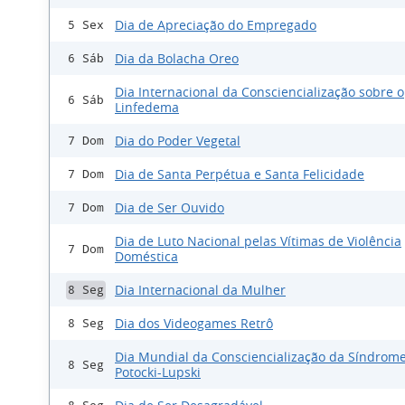
Dia de Apreciação do Empregado
5 Sex
Dia da Bolacha Oreo
6 Sáb
Dia Internacional da Consciencialização sobre o
6 Sáb
Linfedema
Dia do Poder Vegetal
7 Dom
Dia de Santa Perpétua e Santa Felicidade
7 Dom
Dia de Ser Ouvido
7 Dom
Dia de Luto Nacional pelas Vítimas de Violência
7 Dom
Doméstica
Dia Internacional da Mulher
8 Seg
Dia dos Videogames Retrô
8 Seg
Dia Mundial da Consciencialização da Síndrom
8 Seg
Potocki-Lupski