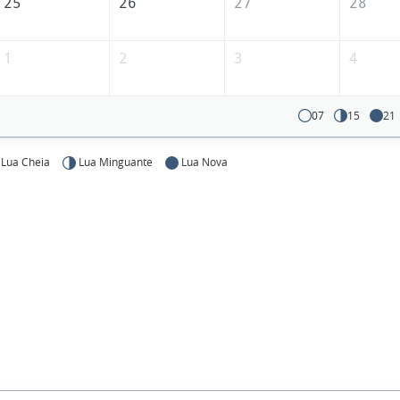
25
26
27
28
1
2
3
4
07
15
21
Lua Cheia
Lua Minguante
Lua Nova