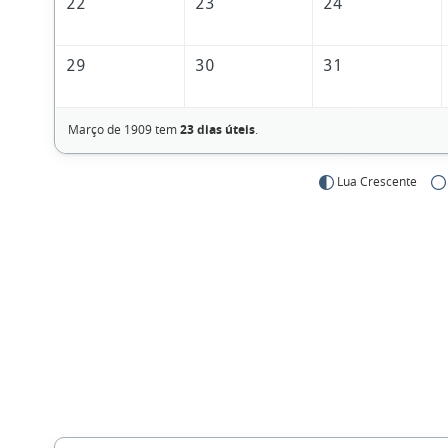
22
23
24
29
30
31
Março de 1909 tem
23 dias úteis
.
Lua Crescente