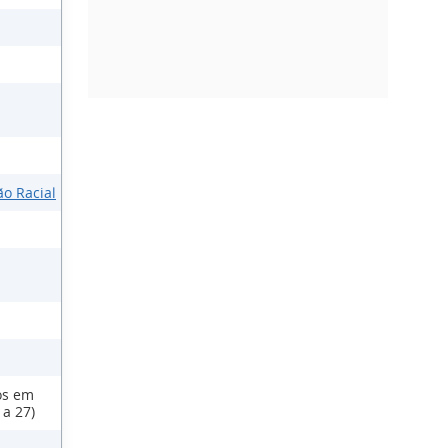
ão Racial
os em
 a 27)