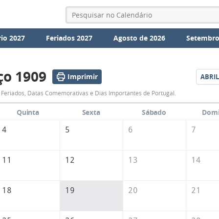
io 2027
Feriados 2027
Agosto de 2026
Setembro
ço 1909
Imprimir
ABRIL
Calendário
Feriados, Datas Comemorativas e Dias Importantes de Portugal.
de
Quinta
Sexta
Sábado
Dom
Março
4
5
6
7
de
1909
11
12
13
14
18
19
20
21