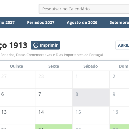
io 2027
Feriados 2027
Agosto de 2026
Setembro
ço 1913
Imprimir
ABRIL
Calendário
Feriados, Datas Comemorativas e Dias Importantes de Portugal.
de
Quinta
Sexta
Sábado
Dom
Março
27
28
1
2
de
1913
6
7
8
9
13
14
15
16