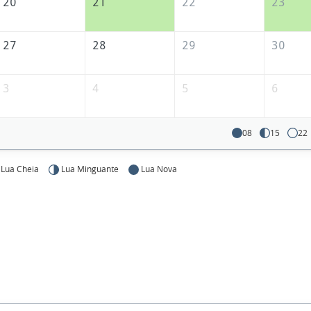
20
21
22
23
27
28
29
30
3
4
5
6
08
15
22
Lua Cheia
Lua Minguante
Lua Nova