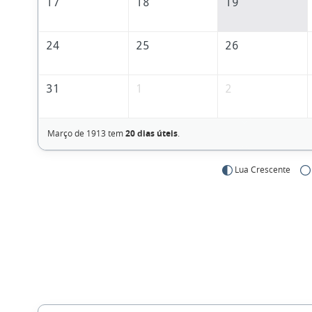
17
18
19
24
25
26
31
1
2
Março de 1913 tem
20 dias úteis
.
Lua Crescente