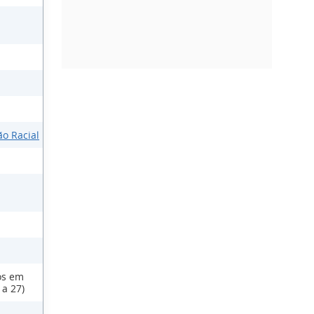
ão Racial
os em
 a 27)