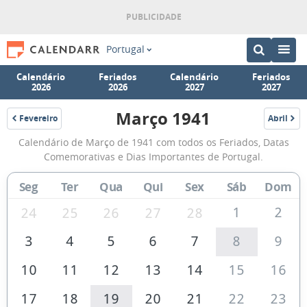
Portugal
Calendário
Feriados
Calendário
Feriados
2026
2026
2027
2027
Março 1941
Fevereiro
Abril
1941
1941
Calendário
Calendário de Março de 1941 com todos os Feriados, Datas
de
Comemorativas e Dias Importantes de Portugal.
Março
Seg
Ter
Qua
Qui
Sex
Sáb
Dom
de
1941
1
2
24
25
26
27
28
3
4
5
6
7
8
9
10
11
12
13
14
15
16
17
18
19
20
21
22
23