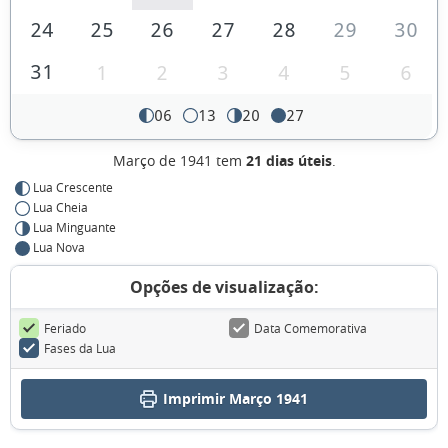
24
25
26
27
28
29
30
31
1
2
3
4
5
6
06
13
20
27
Março de 1941 tem
21 dias úteis
.
Lua Crescente
Lua Cheia
Lua Minguante
Lua Nova
Opções de visualização:
Feriado
Data Comemorativa
Fases da Lua
Imprimir Março 1941