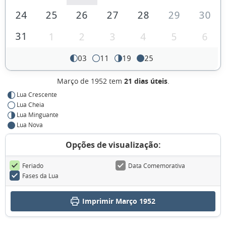
24
25
26
27
28
29
30
31
1
2
3
4
5
6
03
11
19
25
Março de 1952 tem
21 dias úteis
.
Lua Crescente
Lua Cheia
Lua Minguante
Lua Nova
Opções de visualização:
Feriado
Data Comemorativa
Fases da Lua
Imprimir Março 1952