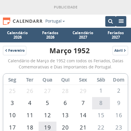
Portugal
Calendário
Feriados
Calendário
Feriados
2026
2026
2027
2027
Março 1952
Fevereiro
Abril
1952
1952
Calendário
Calendário de Março de 1952 com todos os Feriados, Datas
de
Comemorativas e Dias Importantes de Portugal.
Março
Seg
Ter
Qua
Qui
Sex
Sáb
Dom
de
1952
1
2
25
26
27
28
29
3
4
5
6
7
8
9
10
11
12
13
14
15
16
17
18
19
20
21
22
23