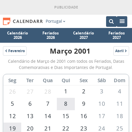
Portugal
Calendário
Feriados
Calendário
Feriados
2026
2026
2027
2027
Março 2001
Fevereiro
Abril
2001
2001
Calendário
Calendário de Março de 2001 com todos os Feriados, Datas
de
Comemorativas e Dias Importantes de Portugal.
Março
Seg
Ter
Qua
Qui
Sex
Sáb
Dom
de
2001
1
2
3
4
26
27
28
5
6
7
8
9
10
11
12
13
14
15
16
17
18
19
20
21
22
23
24
25