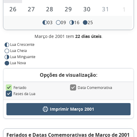
26
27
28
29
30
31
1
03
09
16
25
Março de 2001 tem
22 dias úteis
.
Lua Crescente
Lua Cheia
Lua Minguante
Lua Nova
Opções de visualização:
Feriado
Data Comemorativa
Fases da Lua
Imprimir Março 2001
Feriados e Datas Comemorativas de Março de 2001