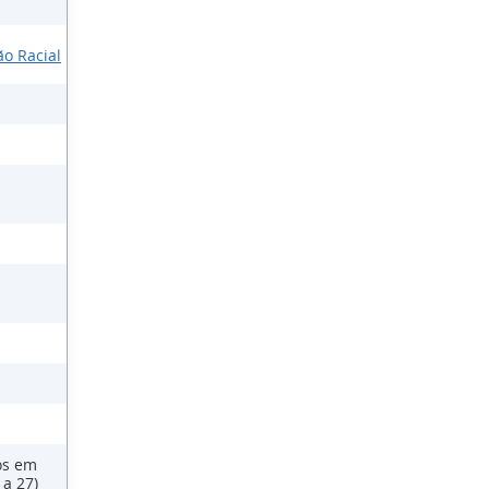
ão Racial
os em
 a 27)