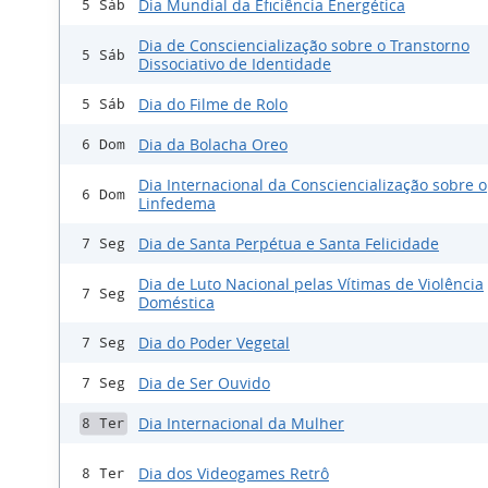
Dia Mundial da Eficiência Energética
5 Sáb
Dia de Consciencialização sobre o Transtorno
5 Sáb
Dissociativo de Identidade
Dia do Filme de Rolo
5 Sáb
Dia da Bolacha Oreo
6 Dom
Dia Internacional da Consciencialização sobre o
6 Dom
Linfedema
Dia de Santa Perpétua e Santa Felicidade
7 Seg
Dia de Luto Nacional pelas Vítimas de Violência
7 Seg
Doméstica
Dia do Poder Vegetal
7 Seg
Dia de Ser Ouvido
7 Seg
Dia Internacional da Mulher
8 Ter
Dia dos Videogames Retrô
8 Ter