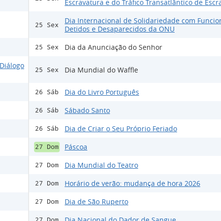
Escravatura e do Tráfico Transatlântico de Escr
Dia Internacional de Solidariedade com Funcio
25 Sex
Detidos e Desaparecidos da ONU
Dia da Anunciação do Senhor
25 Sex
Diálogo
Dia Mundial do Waffle
25 Sex
Dia do Livro Português
26 Sáb
Sábado Santo
26 Sáb
Dia de Criar o Seu Próprio Feriado
26 Sáb
Páscoa
27 Dom
Dia Mundial do Teatro
27 Dom
Horário de verão: mudança de hora 2026
27 Dom
Dia de São Ruperto
27 Dom
Dia Nacional do Dador de Sangue
27 Dom