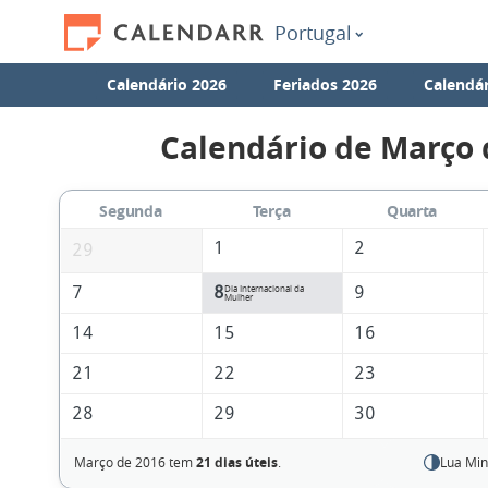
Portugal
Calendário 2026
Feriados 2026
Calendár
Calendário de Março 
Segunda
Terça
Quarta
1
2
29
7
8
9
Dia Internacional da
Mulher
14
15
16
21
22
23
28
29
30
Março de 2016 tem
21 dias úteis
.
Lua Min