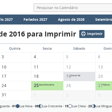
io 2027
Feriados 2027
Agosto de 2026
Setembro
de 2016 para Imprimir
Imprimir
Quinta
Sexta
Sábado
Dom
3
4
5
6
10
11
12
13
17
18
19
20
Dia do Pai
24
25
26
27
Sexta-Feira Santa
Páscoa
31
1
2
3
guante -
01
Lua Nova -
09
Lua Crescente -
15
Lua Cheia -
23
Lua Mingua