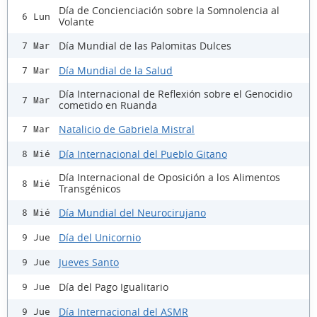
Día de Concienciación sobre la Somnolencia al
6 Lun
Volante
Día Mundial de las Palomitas Dulces
7 Mar
Día Mundial de la Salud
7 Mar
Día Internacional de Reflexión sobre el Genocidio
7 Mar
cometido en Ruanda
Natalicio de Gabriela Mistral
7 Mar
Día Internacional del Pueblo Gitano
8 Mié
Día Internacional de Oposición a los Alimentos
8 Mié
Transgénicos
Día Mundial del Neurocirujano
8 Mié
Día del Unicornio
9 Jue
Jueves Santo
9 Jue
Día del Pago Igualitario
9 Jue
Día Internacional del ASMR
9 Jue