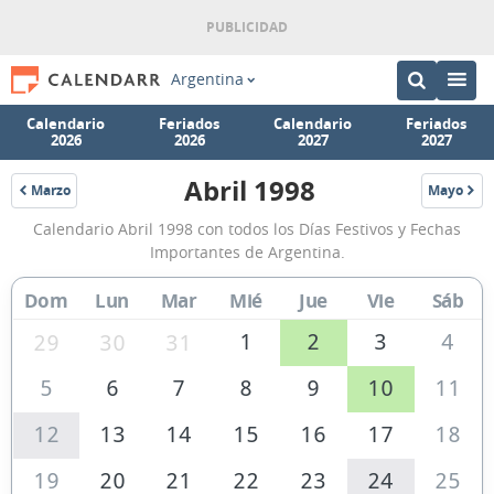
Argentina
Calendario
Feriados
Calendario
Feriados
2026
2026
2027
2027
Abril 1998
Marzo
Mayo
1998
1998
Calendario
Calendario Abril 1998 con todos los Días Festivos y Fechas
Abril
Importantes de Argentina.
1998
Dom
Lun
Mar
Mié
Jue
Vie
Sáb
de
Argentina
1
2
3
4
29
30
31
5
6
7
8
9
10
11
12
13
14
15
16
17
18
19
20
21
22
23
24
25