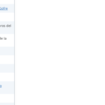
Gofre
ros del
de la
o