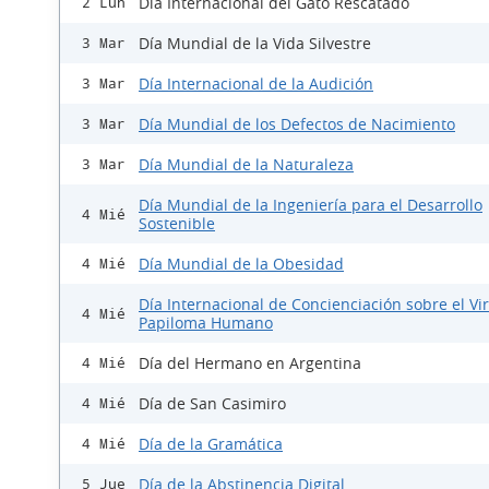
Día Internacional del Gato Rescatado
2 Lun
Día Mundial de la Vida Silvestre
3 Mar
Día Internacional de la Audición
3 Mar
Día Mundial de los Defectos de Nacimiento
3 Mar
Día Mundial de la Naturaleza
3 Mar
Día Mundial de la Ingeniería para el Desarrollo
4 Mié
Sostenible
Día Mundial de la Obesidad
4 Mié
Día Internacional de Concienciación sobre el Vi
4 Mié
Papiloma Humano
Día del Hermano en Argentina
4 Mié
Día de San Casimiro
4 Mié
Día de la Gramática
4 Mié
Día de la Abstinencia Digital
5 Jue