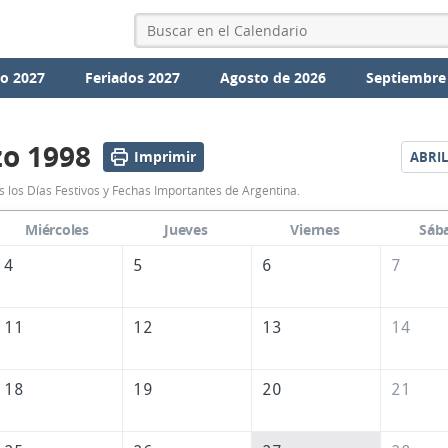
io 2027
Feriados 2027
Agosto de 2026
Septiembre
o 1998
Imprimir
ABRIL
Calendario
 los Días Festivos y Fechas Importantes de Argentina.
Marzo
Miércoles
Jueves
Viernes
Sáb
1998
4
5
6
7
de
Argentina
11
12
13
14
18
19
20
21