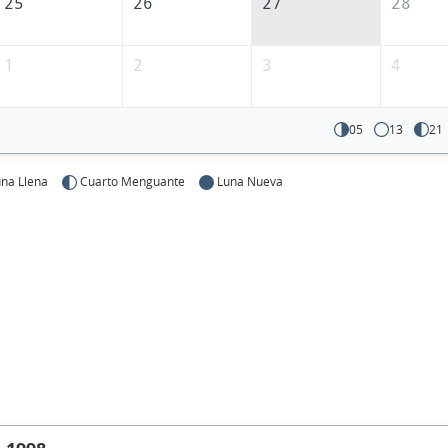
25
26
27
28
1
2
3
4
05
13
21
na Llena
Cuarto Menguante
Luna Nueva