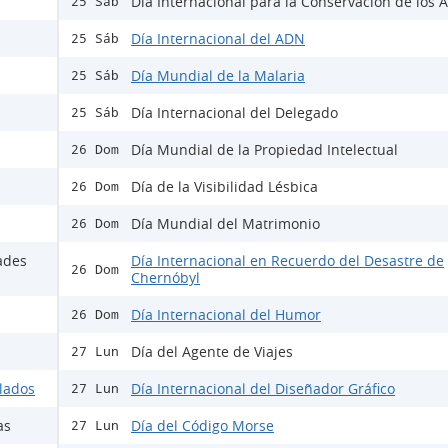
Día Internacional para la Conservación de los A
25 Sáb
Día Internacional del ADN
25 Sáb
Día Mundial de la Malaria
25 Sáb
Día Internacional del Delegado
25 Sáb
Día Mundial de la Propiedad Intelectual
26 Dom
Día de la Visibilidad Lésbica
26 Dom
Día Mundial del Matrimonio
26 Dom
ades
Día Internacional en Recuerdo del Desastre de
26 Dom
Chernóbyl
Día Internacional del Humor
26 Dom
Día del Agente de Viajes
27 Lun
ulados
Día Internacional del Diseñador Gráfico
27 Lun
as
Día del Código Morse
27 Lun