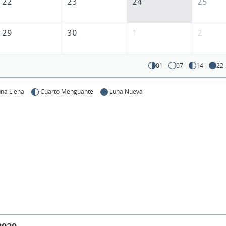
22
23
24
25
29
30
1
2
01
07
14
22
na Llena
Cuarto Menguante
Luna Nueva