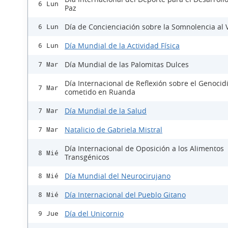
6 Lun
Paz
Día de Concienciación sobre la Somnolencia al 
6 Lun
Día Mundial de la Actividad Física
6 Lun
Día Mundial de las Palomitas Dulces
7 Mar
Día Internacional de Reflexión sobre el Genocid
7 Mar
cometido en Ruanda
Día Mundial de la Salud
7 Mar
Natalicio de Gabriela Mistral
7 Mar
Día Internacional de Oposición a los Alimentos
8 Mié
Transgénicos
Día Mundial del Neurocirujano
8 Mié
Día Internacional del Pueblo Gitano
8 Mié
Día del Unicornio
9 Jue