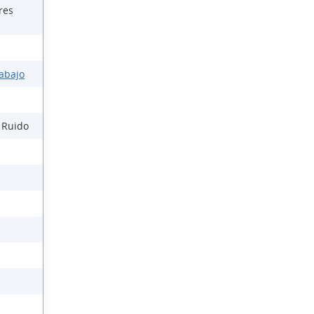
res
rabajo
l Ruido