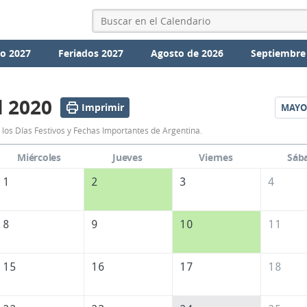
io 2027
Feriados 2027
Agosto de 2026
Septiembre
l 2020
Imprimir
MAYO
Calendario
 los Días Festivos y Fechas Importantes de Argentina.
Abril
Miércoles
Jueves
Viernes
Sáb
2020
1
2
3
4
de
Argentina
8
9
10
11
15
16
17
18