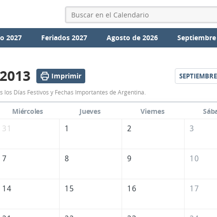
io 2027
Feriados 2027
Agosto de 2026
Septiembre
 2013
Imprimir
SEPTIEMBRE
Calendario
 los Días Festivos y Fechas Importantes de Argentina.
Agosto
Miércoles
Jueves
Viernes
Sáb
2013
31
1
2
3
de
Argentina
7
8
9
10
14
15
16
17