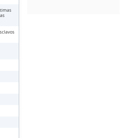
ctimas
las
sclavos