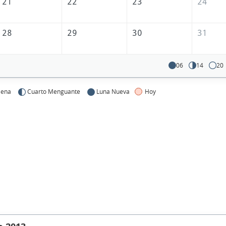
21
22
23
24
28
29
30
31
06
14
20
lena
Cuarto Menguante
Luna Nueva
Hoy