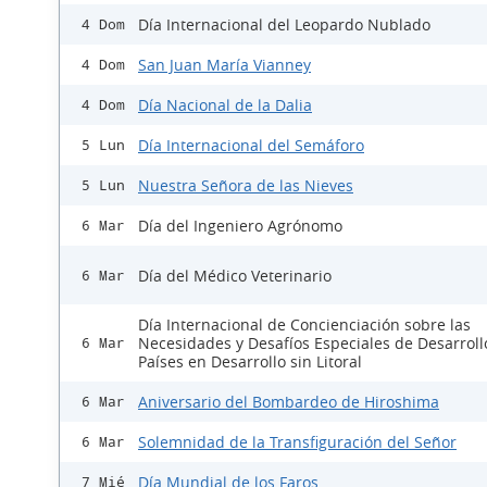
Día Internacional del Leopardo Nublado
4 Dom
San Juan María Vianney
4 Dom
Día Nacional de la Dalia
4 Dom
Día Internacional del Semáforo
5 Lun
Nuestra Señora de las Nieves
5 Lun
Día del Ingeniero Agrónomo
6 Mar
Día del Médico Veterinario
6 Mar
Día Internacional de Concienciación sobre las
Necesidades y Desafíos Especiales de Desarroll
6 Mar
Países en Desarrollo sin Litoral
Aniversario del Bombardeo de Hiroshima
6 Mar
Solemnidad de la Transfiguración del Señor
6 Mar
Día Mundial de los Faros
7 Mié