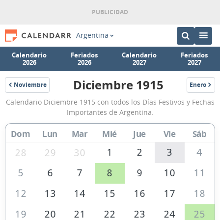
Argentina
Calendario
Feriados
Calendario
Feriados
2026
2026
2027
2027
Diciembre 1915
Noviembre
Enero
1915
1916
Calendario
Calendario Diciembre 1915 con todos los Días Festivos y Fechas
Diciembre
Importantes de Argentina.
1915
Dom
Lun
Mar
Mié
Jue
Vie
Sáb
de
Argentina
1
2
3
4
28
29
30
5
6
7
8
9
10
11
12
13
14
15
16
17
18
19
20
21
22
23
24
25