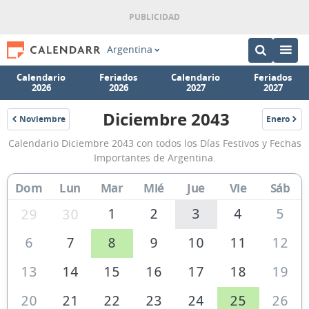
Argentina
Calendario
Feriados
Calendario
Feriados
2026
2026
2027
2027
Diciembre 2043
Noviembre
Enero
2043
2044
Calendario
Calendario Diciembre 2043 con todos los Días Festivos y Fechas
Diciembre
Importantes de Argentina.
2043
Dom
Lun
Mar
Mié
Jue
Vie
Sáb
de
Argentina
1
2
3
4
5
29
30
6
7
8
9
10
11
12
13
14
15
16
17
18
19
20
21
22
23
24
25
26