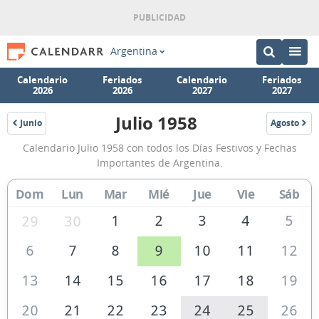
Argentina
Calendario
Feriados
Calendario
Feriados
2026
2026
2027
2027
Julio 1958
Junio
Agosto
1958
1958
Calendario
Calendario Julio 1958 con todos los Días Festivos y Fechas
Julio
Importantes de Argentina.
1958
Dom
Lun
Mar
Mié
Jue
Vie
Sáb
de
Argentina
1
2
3
4
5
29
30
6
7
8
9
10
11
12
13
14
15
16
17
18
19
20
21
22
23
24
25
26