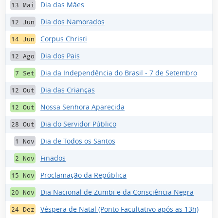
Dia das Mães
13 Mai
Dia dos Namorados
12 Jun
Corpus Christi
14 Jun
Dia dos Pais
12 Ago
Dia da Independência do Brasil - 7 de Setembro
7 Set
Dia das Crianças
12 Out
Nossa Senhora Aparecida
12 Out
Dia do Servidor Público
28 Out
Dia de Todos os Santos
1 Nov
Finados
2 Nov
Proclamação da República
15 Nov
Dia Nacional de Zumbi e da Consciência Negra
20 Nov
Véspera de Natal (Ponto Facultativo após as 13h)
24 Dez