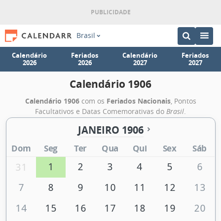
Brasil
Calendário
Feriados
Calendário
Feriados
2026
2026
2027
2027
Calendário 1906
Calendário 1906
com os
Feriados Nacionais
, Pontos
Facultativos e Datas Comemorativas do
Brasil
.
JANEIRO 1906
Dom
Seg
Ter
Qua
Qui
Sex
Sáb
1
2
3
4
5
6
31
7
8
9
10
11
12
13
14
15
16
17
18
19
20