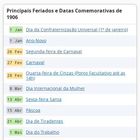
Principais Feriados e Datas Comemorativas de
1906
Dia da Confraternização Universal (1º de janeiro)
1 Jan
Ano-Novo
1 Jan
Segunda-feira de Carnaval
26 Fev
Carnaval
27 Fev
Quarta-feira de Cinzas (Ponto Facultativo até as
28 Fev
14h)
Dia Internacional da Mulher
8 Mar
Sexta-feira Santa
13 Abr
Páscoa
15 Abr
Dia de Tiradentes
21 Abr
Dia do Trabalho
1 Mai