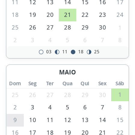
11
12
13
14
15
16
17
18
19
20
21
22
23
24
25
26
27
28
29
30
1
2
3
4
5
6
7
8
03
11
18
25
MAIO
Dom
Seg
Ter
Qua
Qui
Sex
Sáb
1
25
26
27
28
29
30
2
3
4
5
6
7
8
9
10
11
12
13
14
15
16
17
18
19
20
21
22