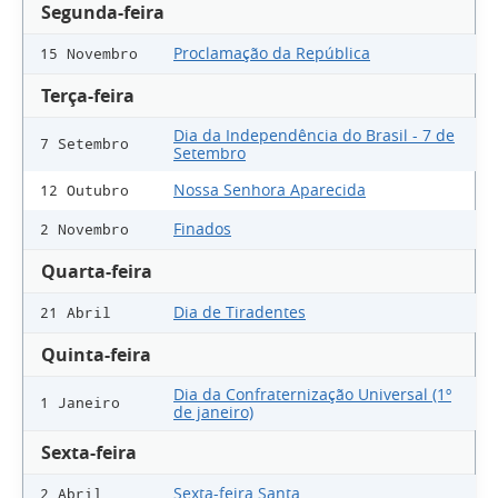
Segunda-feira
Proclamação da República
15 Novembro
Terça-feira
Dia da Independência do Brasil - 7 de
7 Setembro
Setembro
Nossa Senhora Aparecida
12 Outubro
Finados
2 Novembro
Quarta-feira
Dia de Tiradentes
21 Abril
Quinta-feira
Dia da Confraternização Universal (1º
1 Janeiro
de janeiro)
Sexta-feira
Sexta-feira Santa
2 Abril