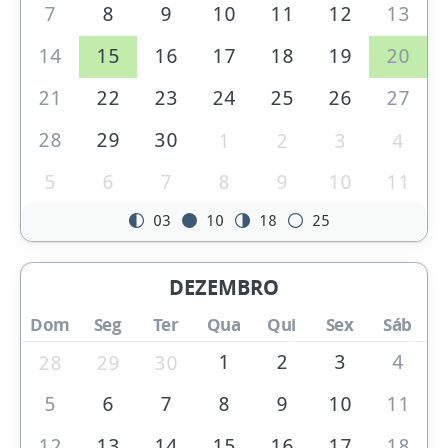
7
8
9
10
11
12
13
14
15
16
17
18
19
20
21
22
23
24
25
26
27
28
29
30
1
2
3
4
5
6
7
8
9
10
11
03
10
18
25
DEZEMBRO
Dom
Seg
Ter
Qua
Qui
Sex
Sáb
1
2
3
4
28
29
30
5
6
7
8
9
10
11
12
13
14
15
16
17
18