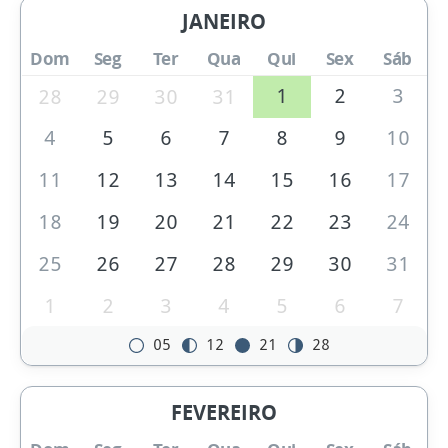
JANEIRO
Dom
Seg
Ter
Qua
Qui
Sex
Sáb
1
2
3
28
29
30
31
4
5
6
7
8
9
10
11
12
13
14
15
16
17
18
19
20
21
22
23
24
25
26
27
28
29
30
31
1
2
3
4
5
6
7
05
12
21
28
FEVEREIRO