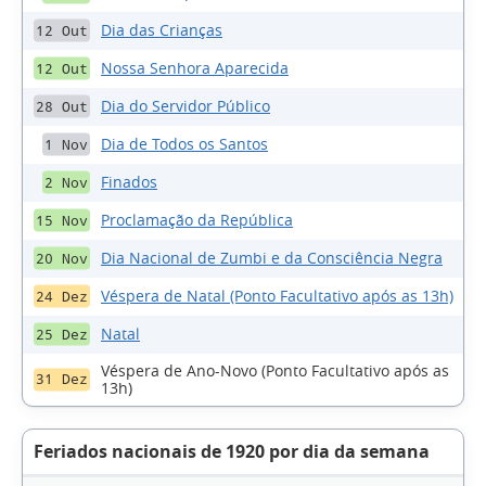
Dia das Crianças
12 Out
Nossa Senhora Aparecida
12 Out
Dia do Servidor Público
28 Out
Dia de Todos os Santos
1 Nov
Finados
2 Nov
Proclamação da República
15 Nov
Dia Nacional de Zumbi e da Consciência Negra
20 Nov
Véspera de Natal (Ponto Facultativo após as 13h)
24 Dez
Natal
25 Dez
Véspera de Ano-Novo (Ponto Facultativo após as
31 Dez
13h)
Feriados nacionais de 1920 por dia da semana