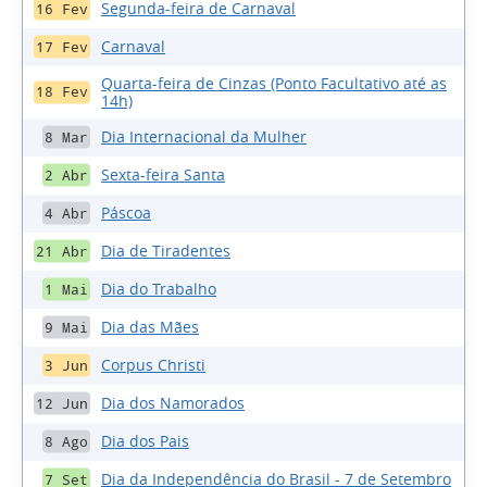
Segunda-feira de Carnaval
16 Fev
Carnaval
17 Fev
Quarta-feira de Cinzas (Ponto Facultativo até as
18 Fev
14h)
Dia Internacional da Mulher
8 Mar
Sexta-feira Santa
2 Abr
Páscoa
4 Abr
Dia de Tiradentes
21 Abr
Dia do Trabalho
1 Mai
Dia das Mães
9 Mai
Corpus Christi
3 Jun
Dia dos Namorados
12 Jun
Dia dos Pais
8 Ago
Dia da Independência do Brasil - 7 de Setembro
7 Set