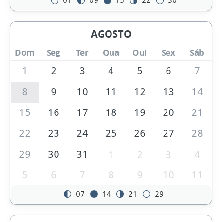
01
09
15
22
30
AGOSTO
Dom
Seg
Ter
Qua
Qui
Sex
Sáb
1
2
3
4
5
6
7
8
9
10
11
12
13
14
15
16
17
18
19
20
21
22
23
24
25
26
27
28
29
30
31
1
2
3
4
5
6
7
8
9
10
11
07
14
21
29