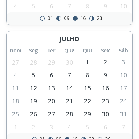
4
5
6
7
8
9
10
01
09
16
23
JULHO
Dom
Seg
Ter
Qua
Qui
Sex
Sáb
1
2
3
27
28
29
30
4
5
6
7
8
9
10
11
12
13
14
15
16
17
18
19
20
21
22
23
24
25
26
27
28
29
30
31
1
2
3
4
5
6
7