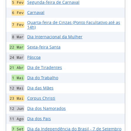
Segunda-feira de Carnaval
5 Fev
Carnaval
6 Fev
Quarta-feira de Cinzas (Ponto Facultativo até as
7 Fev
14h)
Dia Internacional da Mulher
8 Mar
Sexta-feira Santa
22 Mar
Páscoa
24 Mar
Dia de Tiradentes
21 Abr
Dia do Trabalho
1 Mai
Dia das Mães
12 Mai
Corpus Christi
23 Mai
Dia dos Namorados
12 Jun
Dia dos Pais
11 Ago
Dia da Independência do Brasil - 7 de Setembro
7 Set