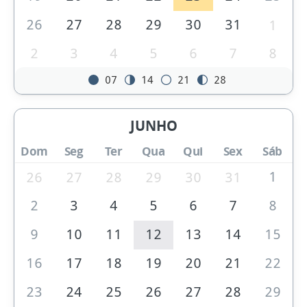
26
27
28
29
30
31
1
2
3
4
5
6
7
8
07
14
21
28
JUNHO
Dom
Seg
Ter
Qua
Qui
Sex
Sáb
1
26
27
28
29
30
31
2
3
4
5
6
7
8
9
10
11
12
13
14
15
16
17
18
19
20
21
22
23
24
25
26
27
28
29