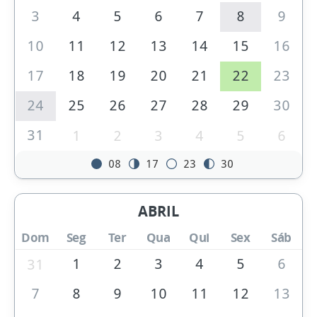
3
4
5
6
7
8
9
10
11
12
13
14
15
16
17
18
19
20
21
22
23
24
25
26
27
28
29
30
31
1
2
3
4
5
6
08
17
23
30
ABRIL
Dom
Seg
Ter
Qua
Qui
Sex
Sáb
1
2
3
4
5
6
31
7
8
9
10
11
12
13