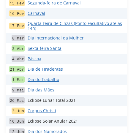
Segunda-feira de Carnaval
15 Fev
Carnaval
16 Fev
Quarta-feira de Cinzas (Ponto Facultativo até as
17 Fev
14h)
Dia Internacional da Mulher
8 Mar
Sexta-feira Santa
2 Abr
Páscoa
4 Abr
Dia de Tiradentes
21 Abr
Dia do Trabalho
1 Mai
Dia das Mães
9 Mai
Eclipse Lunar Total 2021
26 Mai
Corpus Christi
3 Jun
Eclipse Solar Anular 2021
10 Jun
Dia dos Namorados
12 Jun