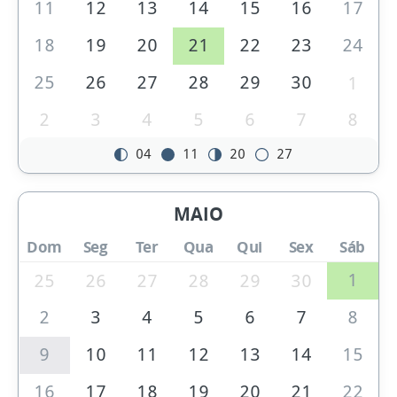
11
12
13
14
15
16
17
18
19
20
21
22
23
24
25
26
27
28
29
30
1
2
3
4
5
6
7
8
04
11
20
27
MAIO
Dom
Seg
Ter
Qua
Qui
Sex
Sáb
1
25
26
27
28
29
30
2
3
4
5
6
7
8
9
10
11
12
13
14
15
16
17
18
19
20
21
22