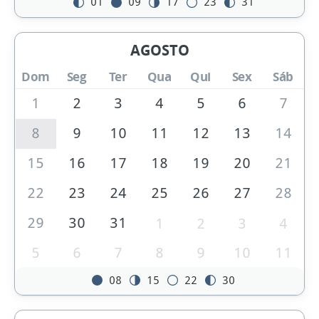
01
09
17
23
31
AGOSTO
Dom
Seg
Ter
Qua
Qui
Sex
Sáb
1
2
3
4
5
6
7
8
9
10
11
12
13
14
15
16
17
18
19
20
21
22
23
24
25
26
27
28
29
30
31
1
2
3
4
5
6
7
8
9
10
11
08
15
22
30