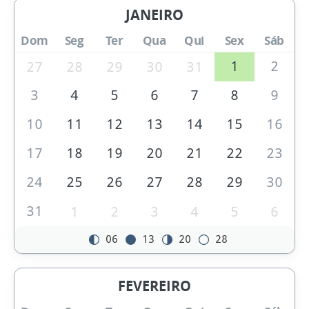
JANEIRO
Dom
Seg
Ter
Qua
Qui
Sex
Sáb
1
2
27
28
29
30
31
3
4
5
6
7
8
9
10
11
12
13
14
15
16
17
18
19
20
21
22
23
24
25
26
27
28
29
30
31
1
2
3
4
5
6
06
13
20
28
FEVEREIRO