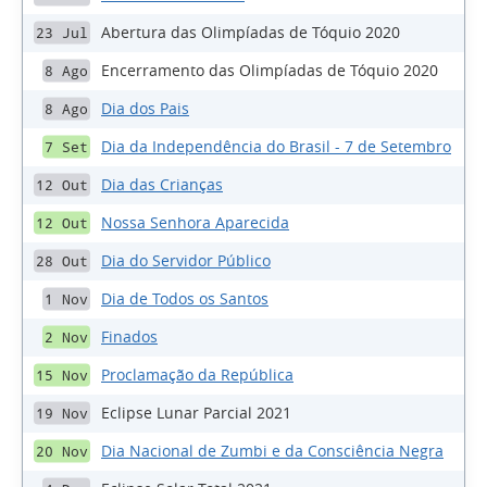
Abertura das Olimpíadas de Tóquio 2020
23 Jul
Encerramento das Olimpíadas de Tóquio 2020
8 Ago
Dia dos Pais
8 Ago
Dia da Independência do Brasil - 7 de Setembro
7 Set
Dia das Crianças
12 Out
Nossa Senhora Aparecida
12 Out
Dia do Servidor Público
28 Out
Dia de Todos os Santos
1 Nov
Finados
2 Nov
Proclamação da República
15 Nov
Eclipse Lunar Parcial 2021
19 Nov
Dia Nacional de Zumbi e da Consciência Negra
20 Nov