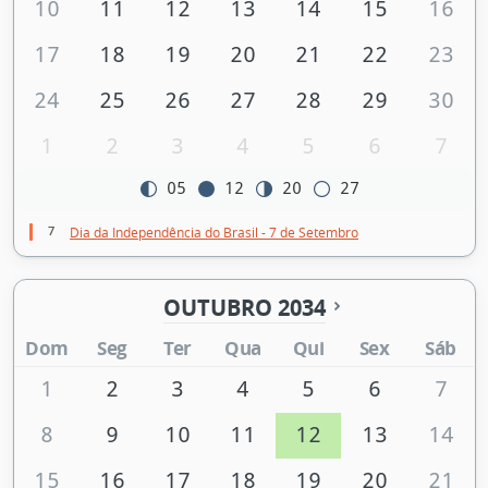
10
11
12
13
14
15
16
17
18
19
20
21
22
23
24
25
26
27
28
29
30
1
2
3
4
5
6
7
05
12
20
27
7
Dia da Independência do Brasil - 7 de Setembro
OUTUBRO 2034
Dom
Seg
Ter
Qua
Qui
Sex
Sáb
1
2
3
4
5
6
7
8
9
10
11
12
13
14
15
16
17
18
19
20
21