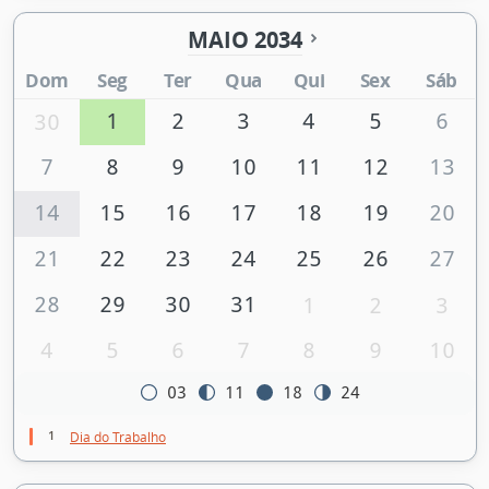
MAIO 2034
Dom
Seg
Ter
Qua
Qui
Sex
Sáb
1
2
3
4
5
6
30
7
8
9
10
11
12
13
14
15
16
17
18
19
20
21
22
23
24
25
26
27
28
29
30
31
1
2
3
4
5
6
7
8
9
10
03
11
18
24
1
Dia do Trabalho