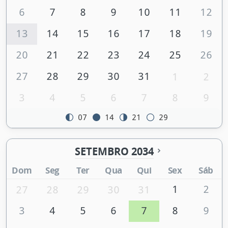
6
7
8
9
10
11
12
13
14
15
16
17
18
19
20
21
22
23
24
25
26
27
28
29
30
31
1
2
3
4
5
6
7
8
9
07
14
21
29
SETEMBRO 2034
Dom
Seg
Ter
Qua
Qui
Sex
Sáb
1
2
27
28
29
30
31
3
4
5
6
7
8
9