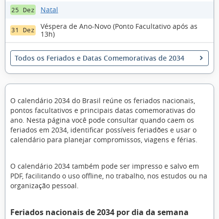
Natal
25 Dez
Véspera de Ano-Novo (Ponto Facultativo após as
31 Dez
13h)
Todos os Feriados e Datas Comemorativas de 2034
O calendário 2034 do Brasil reúne os feriados nacionais,
pontos facultativos e principais datas comemorativas do
ano. Nesta página você pode consultar quando caem os
feriados em 2034, identificar possíveis feriadões e usar o
calendário para planejar compromissos, viagens e férias.
O calendário 2034 também pode ser impresso e salvo em
PDF, facilitando o uso offline, no trabalho, nos estudos ou na
organização pessoal.
Feriados nacionais de 2034 por dia da semana