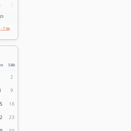
6
7
25
- 7 de
ex
Sáb
1
2
8
9
5
16
2
23
9
30