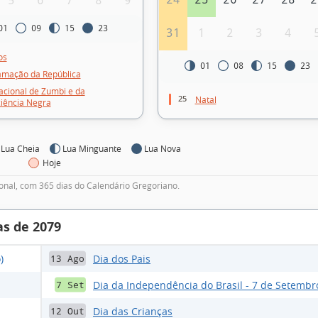
5
6
7
8
9
01
09
15
23
31
1
2
3
4
os
01
08
15
23
amação da República
acional de Zumbi e da
25
Natal
iência Negra
Lua Cheia
Lua Minguante
Lua Nova
Hoje
nal, com 365 dias do Calendário Gregoriano.
as de 2079
)
Dia dos Pais
13 Ago
Dia da Independência do Brasil - 7 de Setembr
7 Set
Dia das Crianças
12 Out