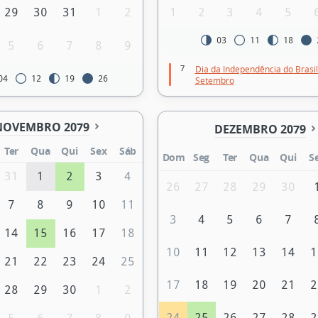
29
30
31
1
2
1
2
3
4
5
03
11
18
5
6
7
8
9
7
Dia da Independência do Brasil 
04
12
19
26
Setembro
NOVEMBRO 2079
DEZEMBRO 2079
Ter
Qua
Qui
Sex
Sáb
Dom
Seg
Ter
Qua
Qui
S
31
1
2
3
4
26
27
28
29
30
7
8
9
10
11
3
4
5
6
7
14
15
16
17
18
10
11
12
13
14
1
21
22
23
24
25
17
18
19
20
21
2
28
29
30
1
2
24
25
26
27
28
2