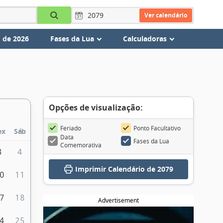
Ver calendário
 de 2026
Fases da Lua
Calculadoras
Opções de visualização:
Feriado
Ponto Facultativo
ex
Sáb
Data
Fases da Lua
Comemorativa
3
4
Imprimir
Calendário de 2079
0
11
7
18
Advertisement
4
25