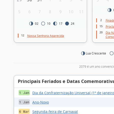
3
4
5
6
7
8
9
10
11
2
Finad
02
10
17
24
15
Procl
20
Dia N
12
Nossa Senhora Aparecida
Consc
Lua Crescente
2079 é um ano convencio
Principais Feriados e Datas Comemorativ
Dia da Confraternização Universal (1º de janeiro
1 Jan
Ano-Novo
1 Jan
Segunda-feira de Carnaval
6 Mar