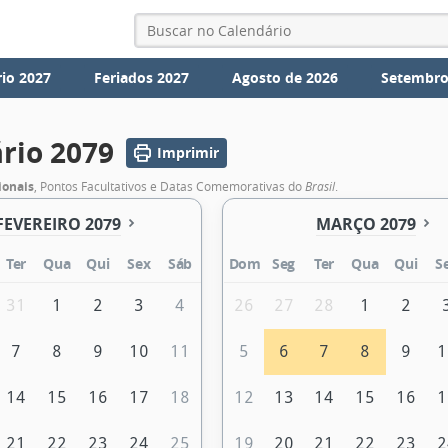
io 2027
Feriados 2027
Agosto de 2026
Setembro
rio 2079
Imprimir
ionais
, Pontos Facultativos e Datas Comemorativas do
Brasil
.
FEVEREIRO 2079
MARÇO 2079
Ter
Qua
Qui
Sex
Sáb
Dom
Seg
Ter
Qua
Qui
S
31
1
2
3
4
26
27
28
1
2
7
8
9
10
11
5
6
7
8
9
1
14
15
16
17
18
12
13
14
15
16
1
21
22
23
24
25
19
20
21
22
23
2