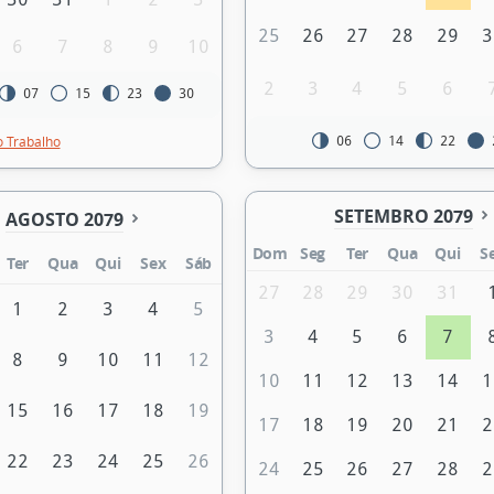
25
26
27
28
29
3
6
7
8
9
10
2
3
4
5
6
07
15
23
30
o Trabalho
06
14
22
SETEMBRO 2079
AGOSTO 2079
Dom
Seg
Ter
Qua
Qui
S
Ter
Qua
Qui
Sex
Sáb
27
28
29
30
31
1
2
3
4
5
3
4
5
6
7
8
9
10
11
12
10
11
12
13
14
1
15
16
17
18
19
17
18
19
20
21
2
22
23
24
25
26
24
25
26
27
28
2