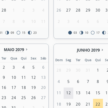
28
1
2
3
4
26
27
28
29
30
3
7
8
9
10
11
2
3
4
5
6
01
09
15
23
03
10
17
MAIO 2079
JUNHO 2079
Ter
Qua
Qui
Sex
Sáb
Dom
Seg
Ter
Qua
Qui
S
2
3
4
5
6
28
29
30
31
1
9
10
11
12
13
4
5
6
7
8
16
17
18
19
20
11
12
13
14
15
1
23
24
25
26
27
18
19
20
21
22
2
30
31
1
2
3