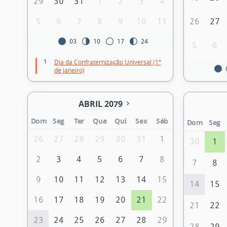
29
30
31
1
2
3
4
5
6
7
8
9
10
11
26
27
03
10
17
24
5
6
1
Dia da Confraternização Universal (1º
de janeiro)
ABRIL 2079
Dom
Seg
Ter
Qua
Qui
Sex
Sáb
Dom
Seg
26
27
28
29
30
31
1
30
1
2
3
4
5
6
7
8
7
8
9
10
11
12
13
14
15
14
15
16
17
18
19
20
21
22
21
22
23
24
25
26
27
28
29
28
29