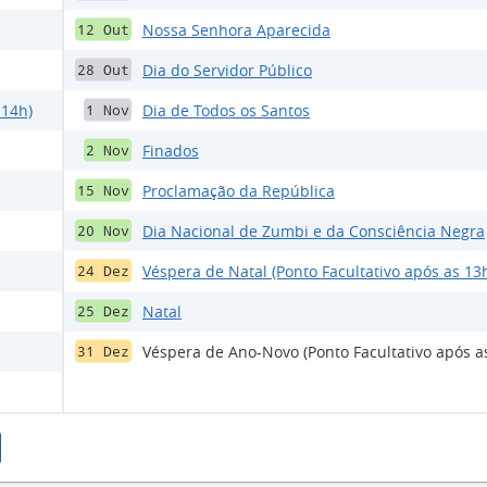
Nossa Senhora Aparecida
12 Out
Dia do Servidor Público
28 Out
 14h)
Dia de Todos os Santos
1 Nov
Finados
2 Nov
Proclamação da República
15 Nov
Dia Nacional de Zumbi e da Consciência Negra
20 Nov
Véspera de Natal (Ponto Facultativo após as 13
24 Dez
Natal
25 Dez
Véspera de Ano-Novo (Ponto Facultativo após a
31 Dez