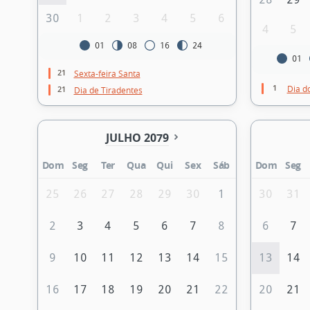
30
1
2
3
4
5
6
4
5
01
08
16
24
01
21
Sexta-feira Santa
1
Dia d
21
Dia de Tiradentes
JULHO 2079
Dom
Seg
Ter
Qua
Qui
Sex
Sáb
Dom
Seg
25
26
27
28
29
30
1
30
31
2
3
4
5
6
7
8
6
7
9
10
11
12
13
14
15
13
14
16
17
18
19
20
21
22
20
21