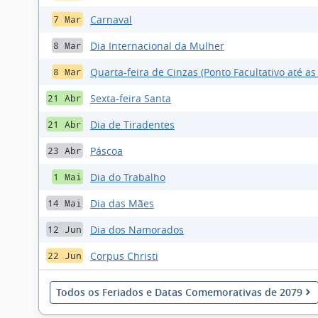
Carnaval
7 Mar
Dia Internacional da Mulher
8 Mar
Quarta-feira de Cinzas (Ponto Facultativo até as
8 Mar
Sexta-feira Santa
21 Abr
Dia de Tiradentes
21 Abr
Páscoa
23 Abr
Dia do Trabalho
1 Mai
Dia das Mães
14 Mai
Dia dos Namorados
12 Jun
Corpus Christi
22 Jun
Todos os Feriados e Datas Comemorativas de 2079