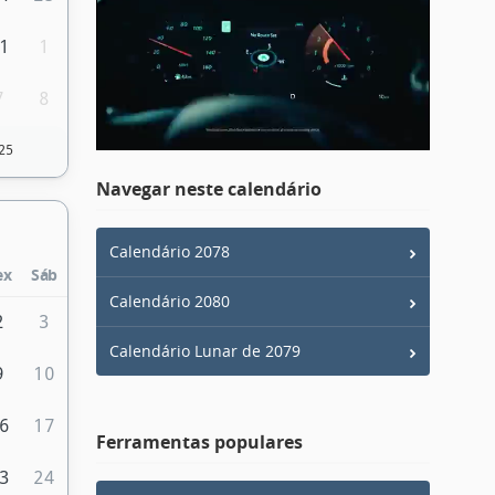
1
1
7
8
25
Navegar neste calendário
Calendário 2078
ex
Sáb
Calendário 2080
2
3
Calendário Lunar de 2079
9
10
6
17
Ferramentas populares
3
24