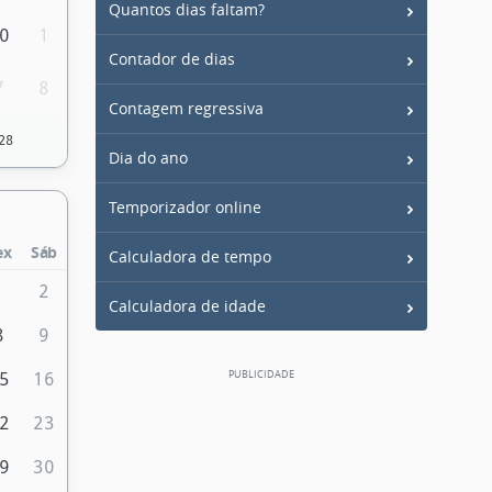
Quantos dias faltam?
0
1
Contador de dias
7
8
Contagem regressiva
28
Dia do ano
Temporizador online
ex
Sáb
Calculadora de tempo
1
2
Calculadora de idade
8
9
5
16
2
23
9
30