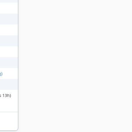
h)
s 13h)