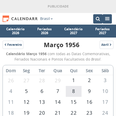
Brasil
Calendário
Feriados
Calendário
Feriados
2026
2026
2027
2027
Março 1956
Fevereiro
Abril
1956
1956
Calendário
Calendário Março 1956
com todas as Datas Comemorativas,
de
Feriados Nacionais e Pontos Facultativos do
Brasil
.
Março
Dom
Seg
Ter
Qua
Qui
Sex
Sáb
de
1956
1
2
3
26
27
28
29
4
5
6
7
8
9
10
11
12
13
14
15
16
17
18
19
20
21
22
23
24