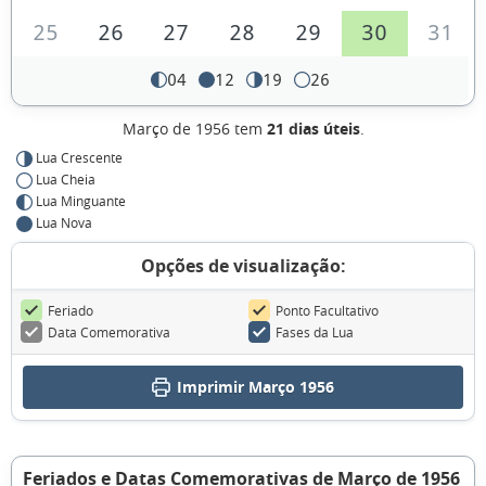
25
26
27
28
29
30
31
04
12
19
26
Março de 1956 tem
21 dias úteis
.
Lua Crescente
Lua Cheia
Lua Minguante
Lua Nova
Opções de visualização:
Feriado
Ponto Facultativo
Data Comemorativa
Fases da Lua
Imprimir Março 1956
Feriados e Datas Comemorativas de Março de 1956