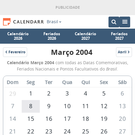
Brasil
Calendário
Feriados
Calendário
Feriados
2026
2026
2027
2027
Março 2004
Fevereiro
Abril
2004
2004
Calendário
Calendário Março 2004
com todas as Datas Comemorativas,
de
Feriados Nacionais e Pontos Facultativos do
Brasil
.
Março
Dom
Seg
Ter
Qua
Qui
Sex
Sáb
de
2004
1
2
3
4
5
6
29
7
8
9
10
11
12
13
14
15
16
17
18
19
20
21
22
23
24
25
26
27