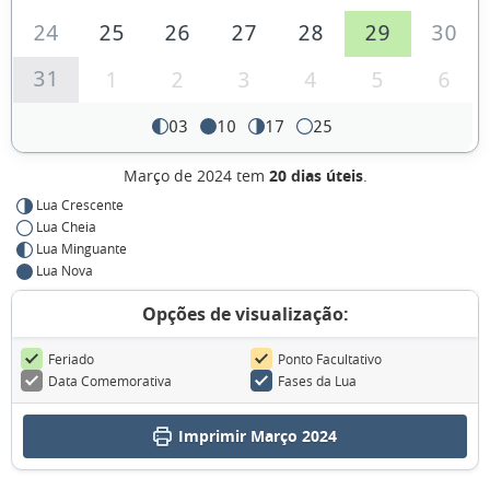
24
25
26
27
28
29
30
31
1
2
3
4
5
6
03
10
17
25
Março de 2024 tem
20 dias úteis
.
Lua Crescente
Lua Cheia
Lua Minguante
Lua Nova
Opções de visualização:
Feriado
Ponto Facultativo
Data Comemorativa
Fases da Lua
Imprimir Março 2024