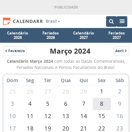
Brasil
Calendário
Feriados
Calendário
Feriados
2026
2026
2027
2027
Março 2024
Fevereiro
Abril
2024
2024
Calendário
Calendário Março 2024
com todas as Datas Comemorativas,
de
Feriados Nacionais e Pontos Facultativos do
Brasil
.
Março
Dom
Seg
Ter
Qua
Qui
Sex
Sáb
de
2024
1
2
25
26
27
28
29
3
4
5
6
7
8
9
10
11
12
13
14
15
16
17
18
19
20
21
22
23