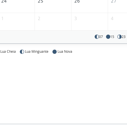
24
25
26
27
1
2
3
4
07
15
23
Lua Cheia
Lua Minguante
Lua Nova