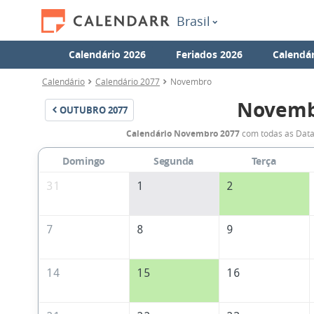
Brasil
Calendário 2026
Feriados 2026
Calendár
Calendário
Calendário 2077
Novembro
Novemb
OUTUBRO
2077
Calendário Novembro 2077
com todas as Data
Domingo
Segunda
Terça
31
1
2
7
8
9
14
15
16