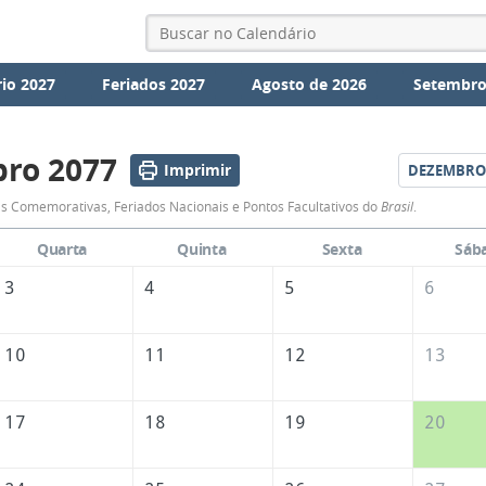
io 2027
Feriados 2027
Agosto de 2026
Setembro
ro 2077
Imprimir
DEZEMBRO
Calendário
s Comemorativas, Feriados Nacionais e Pontos Facultativos do
Brasil
.
de
Quarta
Quinta
Sexta
Sáb
Novembro
3
4
5
6
de
2077
10
11
12
13
17
18
19
20