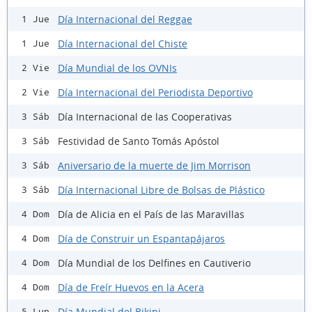
Día Internacional del Reggae
1 Jue
Día Internacional del Chiste
1 Jue
Día Mundial de los OVNIs
2 Vie
Día Internacional del Periodista Deportivo
2 Vie
Día Internacional de las Cooperativas
3 Sáb
Festividad de Santo Tomás Apóstol
3 Sáb
Aniversario de la muerte de Jim Morrison
3 Sáb
Día Internacional Libre de Bolsas de Plástico
3 Sáb
Día de Alicia en el País de las Maravillas
4 Dom
Día de Construir un Espantapájaros
4 Dom
Día Mundial de los Delfines en Cautiverio
4 Dom
Día de Freír Huevos en la Acera
4 Dom
Día Mundial del Bikini
5 Lun