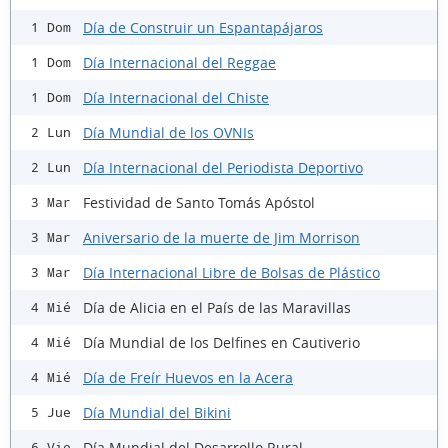
Día de Construir un Espantapájaros
1 Dom
Día Internacional del Reggae
1 Dom
Día Internacional del Chiste
1 Dom
Día Mundial de los OVNIs
2 Lun
Día Internacional del Periodista Deportivo
2 Lun
Festividad de Santo Tomás Apóstol
3 Mar
Aniversario de la muerte de Jim Morrison
3 Mar
Día Internacional Libre de Bolsas de Plástico
3 Mar
Día de Alicia en el País de las Maravillas
4 Mié
Día Mundial de los Delfines en Cautiverio
4 Mié
Día de Freír Huevos en la Acera
4 Mié
Día Mundial del Bikini
5 Jue
Día Mundial del Desarrollo Rural
6 Vie