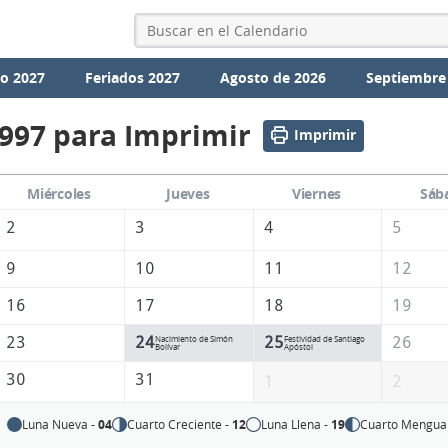
io 2027
Feriados 2027
Agosto de 2026
Septiembre
1997 para Imprimir
Imprimir
Miércoles
Jueves
Viernes
Sáb
2
3
4
5
9
10
11
12
16
17
18
19
23
24
25
26
Nacimiento de Simón
Festividad de Santiago
Bolívar
Apóstol
30
31
1
2
Luna Nueva -
04
Cuarto Creciente -
12
Luna Llena -
19
Cuarto Mengua