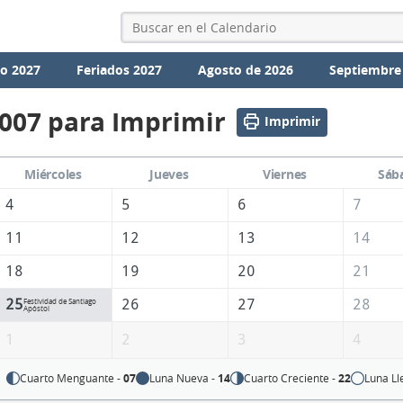
io 2027
Feriados 2027
Agosto de 2026
Septiembre
2007 para Imprimir
Imprimir
Miércoles
Jueves
Viernes
Sáb
4
5
6
7
11
12
13
14
18
19
20
21
25
26
27
28
Festividad de Santiago
Apóstol
1
2
3
4
Cuarto Menguante -
07
Luna Nueva -
14
Cuarto Creciente -
22
Luna Ll