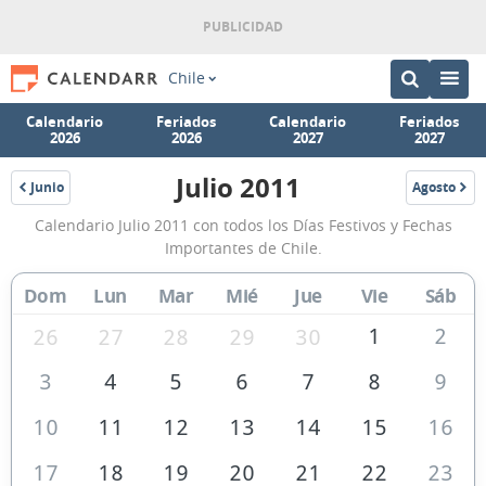
Chile
Calendario
Feriados
Calendario
Feriados
2026
2026
2027
2027
Julio 2011
Junio
Agosto
2011
2011
Calendario
Calendario Julio 2011 con todos los Días Festivos y Fechas
Julio
Importantes de Chile.
2011
Dom
Lun
Mar
Mié
Jue
Vie
Sáb
de
Chile
1
2
26
27
28
29
30
3
4
5
6
7
8
9
10
11
12
13
14
15
16
17
18
19
20
21
22
23