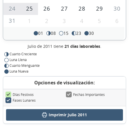
24
25
26
27
28
29
30
31
1
2
3
4
5
6
01
08
15
23
30
Julio de 2011 tiene
21 días laborables
.
Cuarto Creciente
Luna Llena
Cuarto Menguante
Luna Nueva
Opciones de visualización:
Días Festivos
Fechas Importantes
Fases Lunares
Imprimir Julio 2011