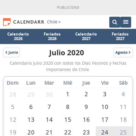
Chile
Calendario
Feriados
Calendario
Feriados
2026
2026
2027
2027
Julio 2020
Junio
Agosto
2020
2020
Calendario
Calendario Julio 2020 con todos los Días Festivos y Fechas
Julio
Importantes de Chile.
2020
Dom
Lun
Mar
Mié
Jue
Vie
Sáb
de
Chile
1
2
3
4
28
29
30
5
6
7
8
9
10
11
12
13
14
15
16
17
18
19
20
21
22
23
24
25