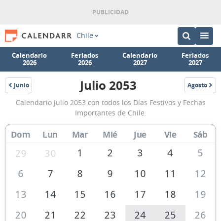
Chile
Calendario
Feriados
Calendario
Feriados
2026
2026
2027
2027
Julio 2053
Junio
Agosto
2053
2053
Calendario
Calendario Julio 2053 con todos los Días Festivos y Fechas
Julio
Importantes de Chile.
2053
Dom
Lun
Mar
Mié
Jue
Vie
Sáb
de
Chile
1
2
3
4
5
29
30
6
7
8
9
10
11
12
13
14
15
16
17
18
19
20
21
22
23
24
25
26