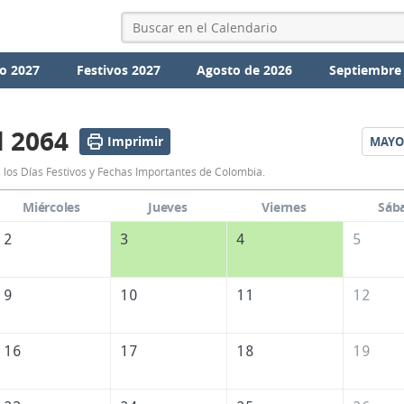
o 2027
Festivos 2027
Agosto de 2026
Septiembre
l 2064
Imprimir
MAYO
Calendario
 los Días Festivos y Fechas Importantes de Colombia.
Abril
Miércoles
Jueves
Viernes
Sáb
2064
2
3
4
5
de
Colombia
9
10
11
12
16
17
18
19