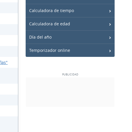
Calculadora de tiempo
Calculadora de edad
Día del año
Temporizador online
las"