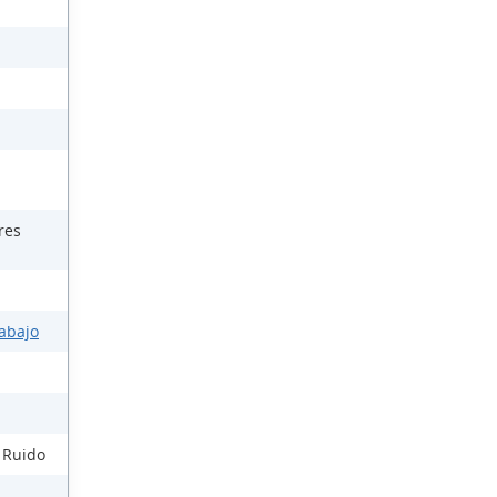
res
rabajo
l Ruido