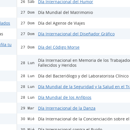
Día Internacional del Humor
26 Sáb
Día Mundial del Matrimonio
27 Dom
ulados
Día del Agente de Viajes
27 Dom
as
Día Internacional del Diseñador Gráfico
27 Dom
fila tu
Día del Código Morse
27 Dom
Día Internacional en Memoria de los Trabajado
28 Lun
Fallecidos y Heridos
Día del Bacteriólogo y del Laboratorista Clínico
28 Lun
Día Mundial de la Seguridad y la Salud en el T
28 Lun
Día Mundial de los Anfibios
28 Lun
Día Internacional de la Danza
29 Mar
Día Internacional de la Concienciación sobre e
30 Mié
Día Internacional contra el Ruido
30 Mié