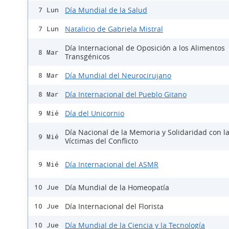
Día Mundial de la Salud
7 Lun
Natalicio de Gabriela Mistral
7 Lun
Día Internacional de Oposición a los Alimentos
8 Mar
Transgénicos
Día Mundial del Neurocirujano
8 Mar
Día Internacional del Pueblo Gitano
8 Mar
Día del Unicornio
9 Mié
Día Nacional de la Memoria y Solidaridad con l
9 Mié
Víctimas del Conflicto
Día Internacional del ASMR
9 Mié
Día Mundial de la Homeopatía
10 Jue
Día Internacional del Florista
10 Jue
Día Mundial de la Ciencia y la Tecnología
10 Jue