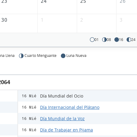
23
24
25
26
30
1
2
3
01
08
16
24
na Llena
Cuarto Menguante
Luna Nueva
2064
Día Mundial del Ocio
16 Mié
Día Internacional del Plátano
16 Mié
Día Mundial de la Voz
16 Mié
Día de Trabajar en Pijama
16 Mié