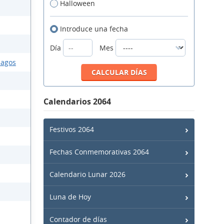
Halloween
Introduce una fecha
Día
Mes
lagos
Calendarios 2064
Festivos 2064
Fechas Conmemorativas 2064
Calendario Lunar 2026
Luna de Hoy
Contador de días