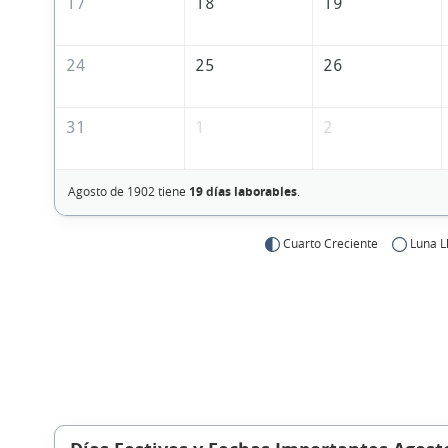
17
18
19
24
25
26
31
1
2
Agosto de 1902 tiene
19 días laborables
.
Cuarto Creciente
Luna L