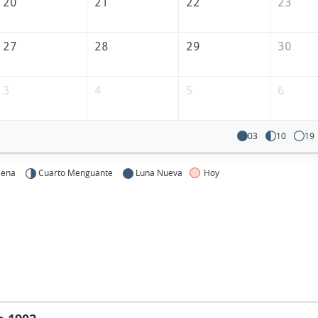
20
21
22
23
27
28
29
30
3
4
5
6
03
10
19
lena
Cuarto Menguante
Luna Nueva
Hoy