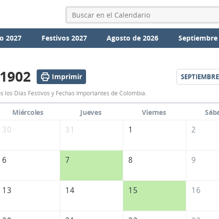
o 2027
Festivos 2027
Agosto de 2026
Septiembre
 1902
Imprimir
SEPTIEMBRE
Calendario
s los Días Festivos y Fechas Importantes de Colombia.
Agosto
Miércoles
Jueves
Viernes
Sáb
1902
30
31
1
2
de
Colombia
6
7
8
9
13
14
15
16