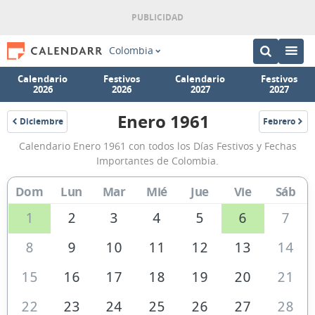
Colombia
Calendario
Festivos
Calendario
Festivos
2026
2026
2027
2027
Enero 1961
Diciembre
Febrero
1960
1961
Calendario
Calendario Enero 1961 con todos los Días Festivos y Fechas
Enero
Importantes de Colombia.
1961
Dom
Lun
Mar
Mié
Jue
Vie
Sáb
de
Colombia
1
2
3
4
5
6
7
8
9
10
11
12
13
14
15
16
17
18
19
20
21
22
23
24
25
26
27
28